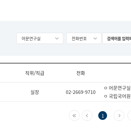
어문연구실
전화번호
직위/직급
전화
ㅇ 어문연구실
실장
02-2669-9710
ㅇ 국립국어원
첫 페이지
이전 페이지
다
1