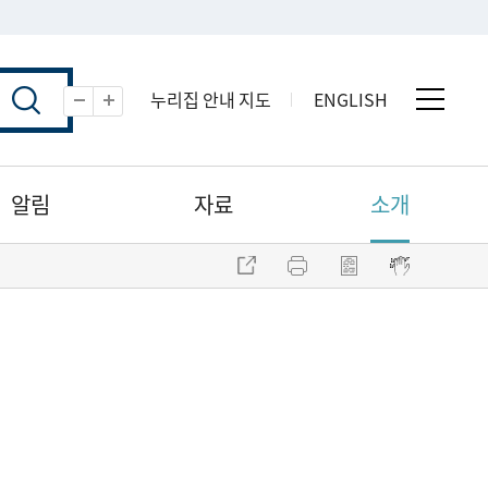
누리집 안내 지도
ENGLISH
전체 
축소
확대
알림
자료
소개
주소 복사
프린트
점자파일 내려받기
점자뷰어 보