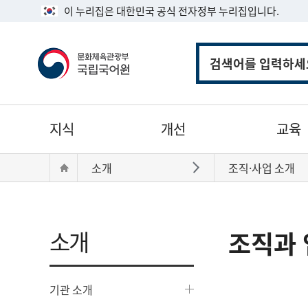
이 누리집은 대한민국 공식 전자정부 누리집입니다.
통
합
검
색
주
지식
개선
교육
메
뉴
현
Home
소개
조직·사업 소개
바로가기
재
위
치:
소개
조직과 
기관 소개