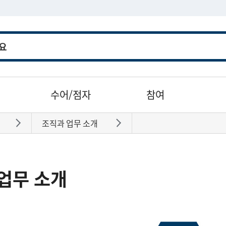
수어/점자
참여
조직과 업무 소개
바로가기
바로가기
업무 소개