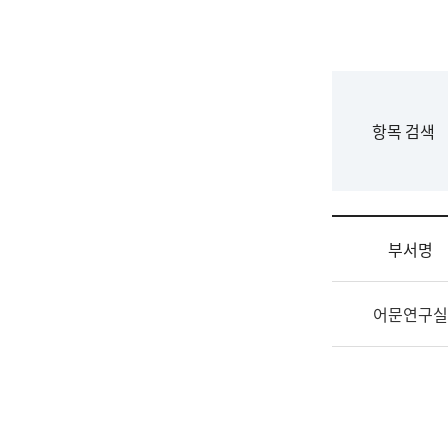
국
립
국
어
원
F
항목 검색
조
o
직
r
도
m
국
어
부서명
원
원
조
장
어문연구실
직
기
및
획
업
연
무
수
소
부
개
기