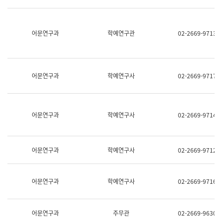
명,
교
직
육
위/
연
직
어문연구과
학예연구관
02-2669-9713
수
급,
과
전
어
화,
문
담
연
당
구
어문연구과
학예연구사
02-2669-9717
업
실
무)
어
문
연
어문연구과
학예연구사
02-2669-9714
구
과
어
문
어문연구과
학예연구사
02-2669-9712
연
구
과
(사
어문연구과
학예연구사
02-2669-9716
전
팀)
언
어
어문연구과
주무관
02-2669-9630
정