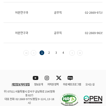
보
과
한
어문연구과
공무직
02-2669-9719
국
어
진
흥
과
어문연구과
공무직
02-2669-9635
수
어
점
자
진
첫 페이지
이전 페이지
다음 페이지
마지막 페이지
1
2
3
4
흥
과
Youtube
Instagram
Twitter
blog
개인정보 처리 방침
정보공개
저작권 정책
무료 배포 프로그램
오시는 길
바로 가기
문체부와 소속기관
우) 07511 서울특별시 강서구 금낭화로 154(방화
동 827)
대표 전화: 02-2669-9775(평일 9~12시, 13~18
시)