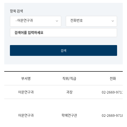
립
국
F
항목 검색
어
o
원
- 어문연구과
전화번호
r
조
m
직
도
국
어
원
원
장
기
획
연
수
부서명
직위/직급
전화
부
기
조
획
어문연구과
과장
02-2669-9711
직
운
및
영
업
과
무
공
소
공
어문연구과
학예연구관
02-2669-9718
개
언
(부
어
서
과