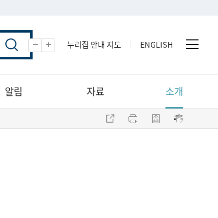
누리집 안내 지도
ENGLISH
전체 
축소
확대
알림
자료
소개
주소 복사
프린트
점자파일 내려받기
점자뷰어 보