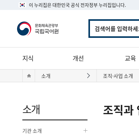
이 누리집은 대한민국 공식 전자정부 누리집입니다.
통
합
검
색
주
지식
개선
교육
메
뉴
현
Home
소개
조직·사업 소개
바로가기
재
위
치:
소개
조직과 
기관 소개