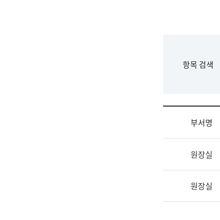
국
립
국
어
원
F
항목 검색
조
o
직
r
도
m
국
어
부서명
원
원
조
장
원장실
직
기
및
획
업
연
원장실
무
수
소
부
개
기