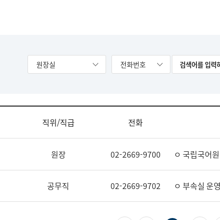
원장실
전화번호
직위/직급
전화
원장
02-2669-9700
ㅇ 국립국어원
공무직
02-2669-9702
ㅇ 부속실 운