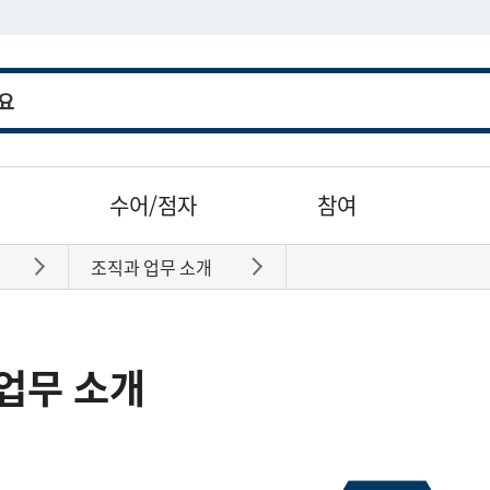
수어/점자
참여
조직과 업무 소개
바로가기
바로가기
업무 소개