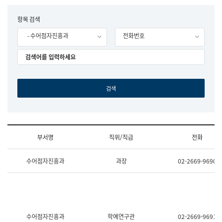
립
국
F
항목 검색
어
o
원
- 수어점자진흥과
전화번호
r
조
m
직
도
국
어
원
원
장
기
획
연
수
부서명
직위/직급
전화
부
기
조
획
수어점자진흥과
과장
02-2669-9690
직
운
및
영
업
과
무
공
소
공
개
언
(부
어
수어점자진흥과
학예연구관
02-2669-9691
서
과