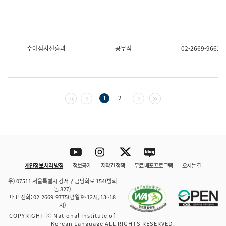
수어점자진흥과
공무직
02-2669-9661
첫 페이지
이전 페이지
다음 페이지
마지막 페이지
1
2
Youtube
Instagram
Twitter
blog
개인정보 처리 방침
정보공개
저작권 정책
무료 배포 프로그램
오시는 길
바로 가기
문체부와 소속기관
우) 07511 서울특별시 강서구 금낭화로 154(방화
동 827)
대표 전화: 02-2669-9775(평일 9~12시, 13~18
시)
COPYRIGHT ⓒ National Institute of
Korean Language ALL RIGHTS RESERVED.