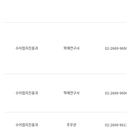
명,
교
직
육
위/
연
직
수
급,
과
전
어
화,
문
담
연
당
구
수어점자진흥과
학예연구사
02-2669-9698
업
실
무)
어
문
연
구
과
어
문
연
수어점자진흥과
학예연구사
02-2669-9696
구
과
(사
전
팀)
언
어
수어점자진흥과
주무관
02-2669-9613
정