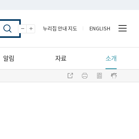
누리집 안내 지도
ENGLISH
전체 
축소
확대
알림
자료
소개
주소 복사
프린트
점자파일 내려받기
점자뷰어 보