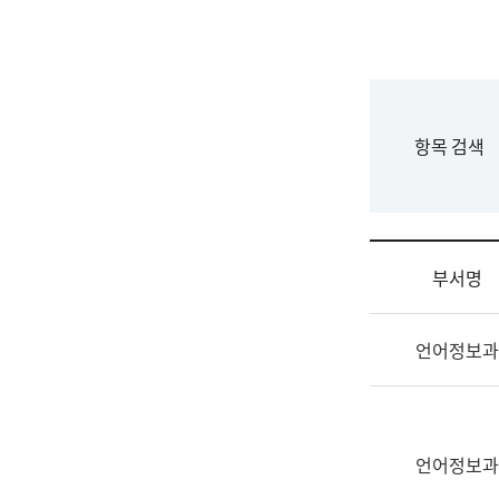
국
립
국
어
원
F
항목 검색
조
o
직
r
도
m
국
어
부서명
원
원
조
장
언어정보과
직
기
및
획
업
연
무
수
소
언어정보과
부
개
기