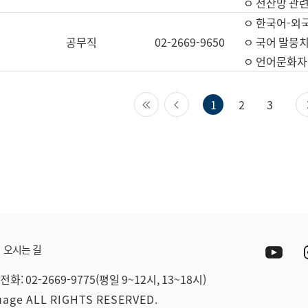
ㅇ 전산망 관련
ㅇ 한국어-외
공무직
02-2669-9650
ㅇ 국어 말뭉치
ㅇ 언어문화자원
첫 페이지
이전 페이지
1
2
3
Yout
오시는 길
전화: 02-2669-9775(평일 9~12시, 13~18시)
guage ALL RIGHTS RESERVED.