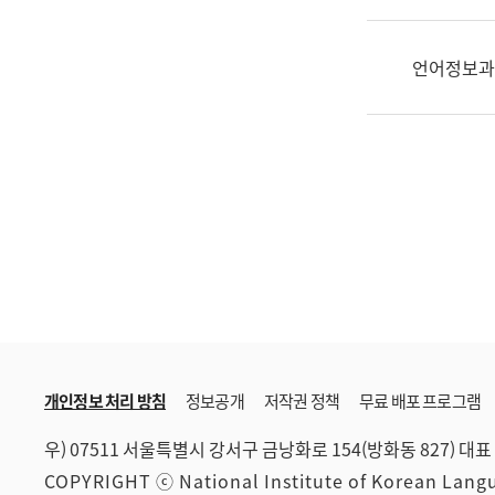
한
국
어
언어정보과
진
흥
과
수
어
점
자
진
흥
과
개인정보 처리 방침
정보공개
저작권 정책
무료 배포 프로그램
우) 07511 서울특별시 강서구 금낭화로 154(방화동 827)
대표 
COPYRIGHT ⓒ National Institute of Korean Lan