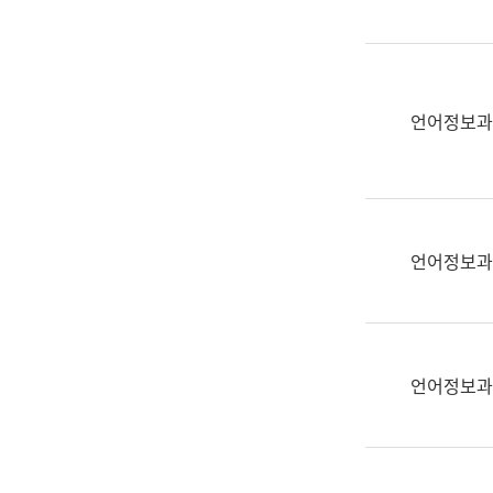
(부
획
서
운
명,
영
직
과
위/
언어정보과
공
직
공
급,
언
전
어
화,
과
담
교
언어정보과
당
육
업
연
무)
수
과
언어정보과
어
문
연
구