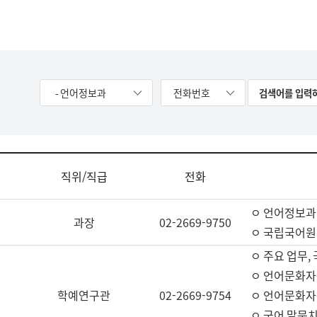
- 언어정보과
전화번호
직위/직급
전화
ㅇ 언어정보과
과장
02-2669-9750
ㅇ 국립국어원
ㅇ 주요 업무,
ㅇ 언어문화자
학예연구관
02-2669-9754
ㅇ 언어문화자
ㅇ 국어 말뭉치