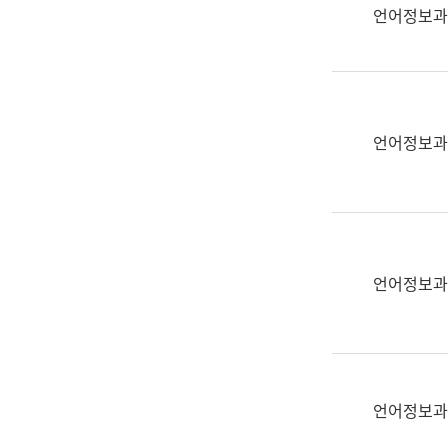
실
언어정보과
어
문
연
구
과
언어정보과
어
문
연
구
과
(사
언어정보과
전
팀)
언
어
정
언어정보과
보
과