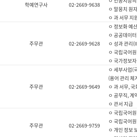
ㅇ 인공지능의
학예연구사
02-2669-9638
ㅇ 말뭉치 원자
ㅇ 과 서무 지
ㅇ 정보화 예산
ㅇ 공공데이터 
주무관
02-2669-9628
ㅇ 성과 관리(
ㅇ 국립국어원
ㅇ 국가정보자
ㅇ 세부사업(
(용어 관리 체
주무관
02-2669-9649
ㅇ 과 서무, 
ㅇ 공무직, 계
ㅇ 관서 지급
ㅇ 국립국어원
ㅇ 국립국어원
주무관
02-2669-9759
ㅇ 개인 정보 