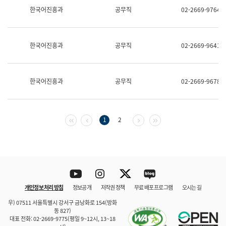
보
한국어진흥과
공무직
02-2669-9764
과
한
국
어
한국어진흥과
공무직
02-2669-9641
진
흥
과
수
한국어진흥과
공무직
02-2669-9678
어
점
자
진
흥
첫 페이지
이전 페이지
다음 페이지
마지막 페이지
1
2
과
Youtube
Instagram
Twitter
blog
개인정보 처리 방침
정보공개
저작권 정책
무료 배포 프로그램
오시는 길
바로 가기
문체부와 소속기관
우) 07511 서울특별시 강서구 금낭화로 154(방화
동 827)
대표 전화: 02-2669-9775(평일 9~12시, 13~18