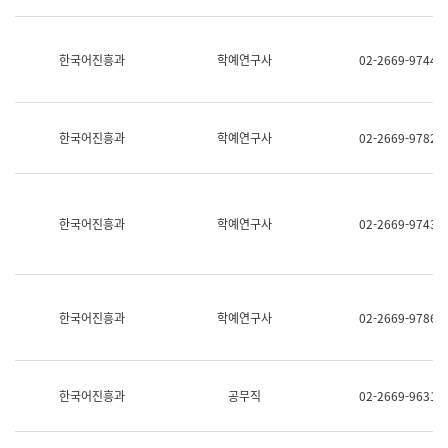
명,
교
직
육
위/
연
한국어진흥과
학예연구사
02-2669-9744
직
수
급,
과
전
어
화,
문
담
연
한국어진흥과
학예연구사
02-2669-9782
당
구
업
실
무)
어
문
연
한국어진흥과
학예연구사
02-2669-9743
구
과
어
문
연
한국어진흥과
학예연구사
02-2669-9786
구
과
(사
전
팀)
한국어진흥과
공무직
02-2669-9631
언
어
정