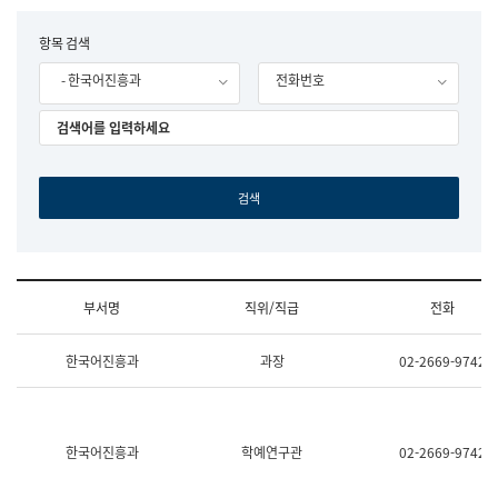
립
국
F
항목 검색
어
o
원
- 한국어진흥과
전화번호
r
조
m
직
도
국
어
원
원
장
기
획
연
수
부서명
직위/직급
전화
부
기
조
획
한국어진흥과
과장
02-2669-9742
직
운
및
영
업
과
무
공
소
공
한국어진흥과
학예연구관
02-2669-9742
개
언
(부
어
서
과