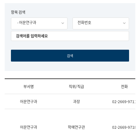
립
국
F
항목 검색
어
o
원
- 어문연구과
전화번호
r
조
m
직
도
국
어
원
원
장
기
획
연
수
부서명
직위/직급
전화
부
기
조
획
어문연구과
과장
02-2669-9711
직
운
및
영
업
과
무
공
소
공
어문연구과
학예연구관
02-2669-9718
개
언
(부
어
서
과