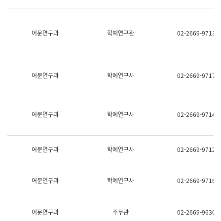
명,
교
직
육
위/
연
직
어문연구과
학예연구관
02-2669-9713
수
급,
과
전
어
화,
문
담
연
당
구
어문연구과
학예연구사
02-2669-9717
업
실
무)
어
문
연
어문연구과
학예연구사
02-2669-9714
구
과
어
문
어문연구과
학예연구사
02-2669-9712
연
구
과
(사
어문연구과
학예연구사
02-2669-9716
전
팀)
언
어
어문연구과
주무관
02-2669-9630
정