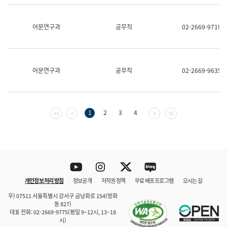
보
과
한
어문연구과
공무직
02-2669-9719
국
어
진
흥
과
어문연구과
공무직
02-2669-9635
수
어
점
자
진
첫 페이지
이전 페이지
다음 페이지
마지막 페이지
1
2
3
4
흥
과
Youtube
Instagram
Twitter
blog
개인정보 처리 방침
정보공개
저작권 정책
무료 배포 프로그램
오시는 길
바로 가기
문체부와 소속기관
우) 07511 서울특별시 강서구 금낭화로 154(방화
동 827)
대표 전화: 02-2669-9775(평일 9~12시, 13~18
시)