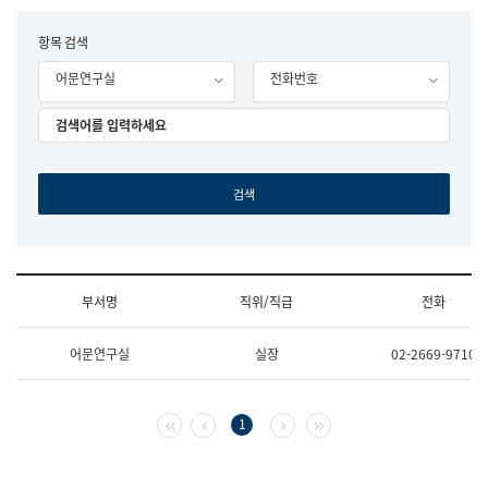
립
국
F
항목 검색
어
o
원
어문연구실
전화번호
r
조
m
직
도
국
어
원
원
장
기
획
연
수
부서명
직위/직급
전화
부
기
조
획
어문연구실
실장
02-2669-9710
직
운
및
영
업
과
무
공
첫 페이지
이전 페이지
다음 페이지
마지막 페이지
1
소
공
개
언
(부
어
서
과