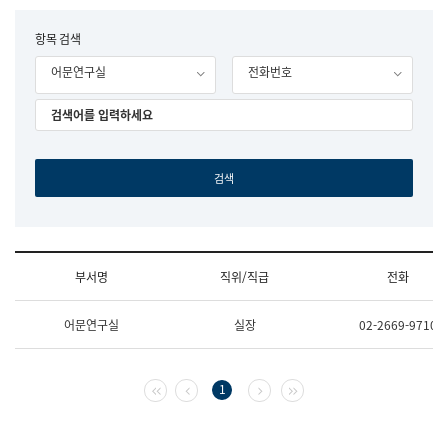
립
국
F
항목 검색
어
o
원
어문연구실
전화번호
r
조
m
직
도
국
어
원
원
장
기
획
연
수
부서명
직위/직급
전화
부
기
조
획
어문연구실
실장
02-2669-9710
직
운
및
영
업
과
무
공
첫 페이지
이전 페이지
다음 페이지
마지막 페이지
1
소
공
개
언
(부
어
서
과