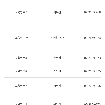
명,
교
직
육
위/
연
교육연수과
사무관
02-2669-9684
직
수
급,
과
전
어
화,
문
담
연
당
구
교육연수과
학예연구사
02-2669-9735
업
실
무)
어
문
연
구
교육연수과
주무관
02-2669-9736
과
어
문
교육연수과
주무관
02-2669-9758
연
구
과
(사
교육연수과
공무직
02-2669-9662
전
팀)
언
어
정
교육연수과
공무직
02-2669-9729