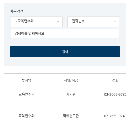
립
국
F
항목 검색
어
o
원
- 교육연수과
전화번호
r
조
m
직
도
국
어
원
원
장
기
획
연
수
부서명
직위/직급
전화
부
기
조
획
교육연수과
서기관
02-2669-9731
직
운
및
영
업
과
무
공
소
공
교육연수과
학예연구관
02-2669-9740
개
언
(부
어
서
과