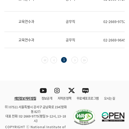
보
과
한
국
교육연수과
공무직
02-2669-9752
어
진
흥
과
교육연수과
공무직
02-2669-9645
수
어
점
자
첫 페이지
이전 페이지
다음 페이지
마지막 페이지
1
진
흥
과
Youtube
Instagram
Twitter
blog
개인정보 처리 방침
정보공개
저작권 정책
무료 배포 프로그램
오시는 길
바로 가기
문체부와 소속기관
우) 07511 서울특별시 강서구 금낭화로 154(방화
동 827)
대표 전화: 02-2669-9775(평일 9~12시, 13~18
시)
COPYRIGHT ⓒ National Institute of