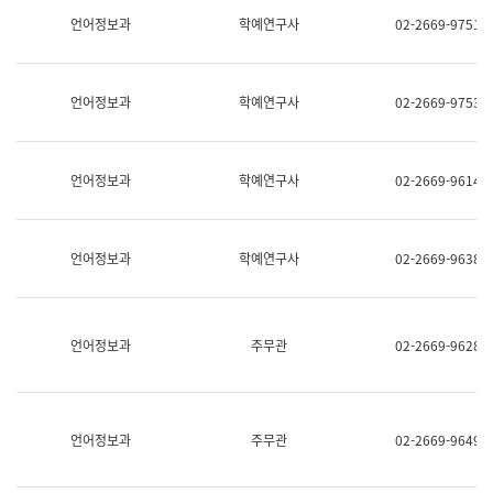
명,
교
언어정보과
학예연구사
02-2669-9751
직
육
위/
연
직
수
급,
과
언어정보과
학예연구사
02-2669-9753
전
어
화,
문
담
연
당
구
언어정보과
학예연구사
02-2669-9614
업
실
무)
어
문
연
언어정보과
학예연구사
02-2669-9638
구
과
어
문
연
언어정보과
주무관
02-2669-9628
구
과
(사
전
팀)
언어정보과
주무관
02-2669-9649
언
어
정