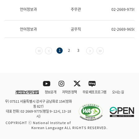
보
과
언어정보과
주무관
02-2669-9759
한
국
어
언어정보과
공무직
02-2669-9650
진
흥
과
수
첫 페이지
이전 페이지
다음 페이지
마지막 페이지
1
2
3
어
점
자
진
흥
과
Youtube
Instagram
Twitter
blog
개인정보 처리 방침
정보공개
저작권 정책
무료 배포 프로그램
오시는 길
바로 가기
문체부와 소속기관
우) 07511 서울특별시 강서구 금낭화로 154(방화
동 827)
대표 전화: 02-2669-9775(평일 9~12시, 13~18
시)
COPYRIGHT ⓒ National Institute of
Korean Language ALL RIGHTS RESERVED.