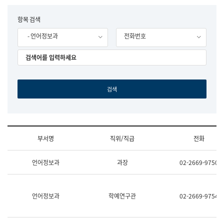
립
국
F
항목 검색
어
o
원
- 언어정보과
전화번호
r
조
m
직
도
국
어
원
원
장
기
획
연
수
부서명
직위/직급
전화
부
기
조
획
언어정보과
과장
02-2669-9750
직
운
및
영
업
과
무
공
언어정보과
학예연구관
02-2669-9754
소
공
개
언
(부
어
서
과