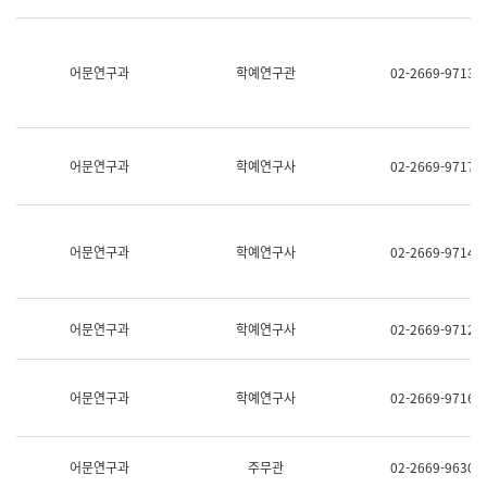
명,
교
직
육
위/
연
직
어문연구과
학예연구관
02-2669-9713
수
급,
과
전
어
화,
문
담
연
당
구
어문연구과
학예연구사
02-2669-9717
업
실
무)
어
문
연
어문연구과
학예연구사
02-2669-9714
구
과
어
문
어문연구과
학예연구사
02-2669-9712
연
구
과
(사
어문연구과
학예연구사
02-2669-9716
전
팀)
언
어
어문연구과
주무관
02-2669-9630
정