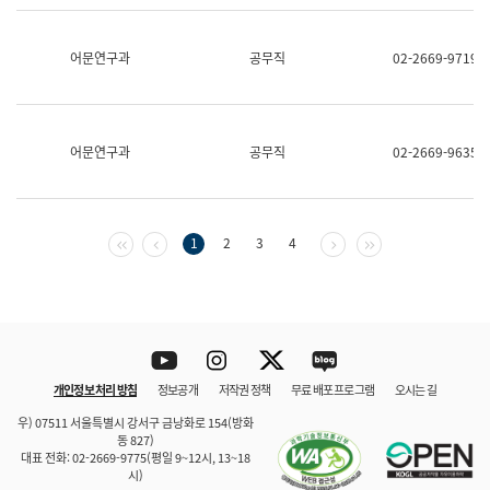
보
과
한
어문연구과
공무직
02-2669-9719
국
어
진
흥
과
어문연구과
공무직
02-2669-9635
수
어
점
자
진
첫 페이지
이전 페이지
다음 페이지
마지막 페이지
1
2
3
4
흥
과
Youtube
Instagram
Twitter
blog
개인정보 처리 방침
정보공개
저작권 정책
무료 배포 프로그램
오시는 길
바로 가기
문체부와 소속기관
우) 07511 서울특별시 강서구 금낭화로 154(방화
동 827)
대표 전화: 02-2669-9775(평일 9~12시, 13~18
시)