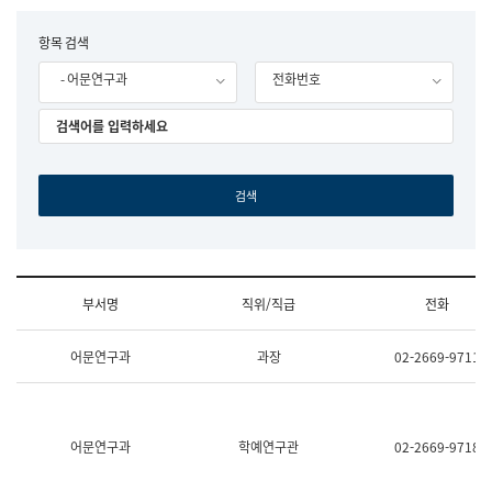
립
국
F
항목 검색
어
o
원
- 어문연구과
전화번호
r
조
m
직
도
국
어
원
원
장
기
획
연
수
부서명
직위/직급
전화
부
기
조
획
어문연구과
과장
02-2669-9711
직
운
및
영
업
과
무
공
소
공
어문연구과
학예연구관
02-2669-9718
개
언
(부
어
서
과