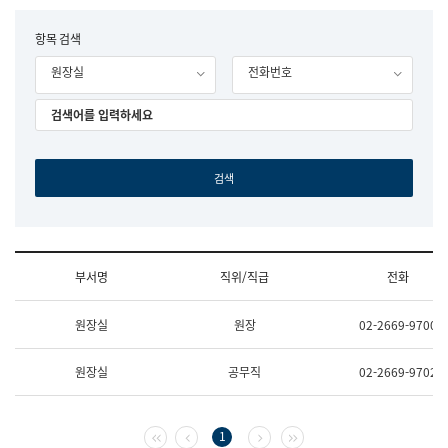
립
국
F
항목 검색
어
o
원
원장실
전화번호
r
조
m
직
도
국
어
원
원
장
기
획
연
수
부서명
직위/직급
전화
부
기
조
획
원장실
원장
02-2669-9700
직
운
및
영
업
과
원장실
공무직
02-2669-9702
무
공
소
공
개
언
(부
어
첫 페이지
이전 페이지
다음 페이지
마지막 페이지
1
서
과