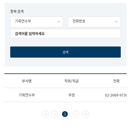
립
국
F
항목 검색
어
o
원
기획연수부
전화번호
r
조
m
직
도
국
어
원
원
장
기
획
연
수
부서명
직위/직급
전화
부
기
조
획
기획연수부
부장
02-2669-9730
직
운
및
영
업
과
무
공
첫 페이지
이전 페이지
다음 페이지
마지막 페이지
1
소
공
개
언
(부
어
서
과