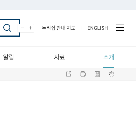
누리집 안내 지도
ENGLISH
전체 
축소
확대
알림
자료
소개
주소 복사
프린트
점자파일 내려받기
점자뷰어 보