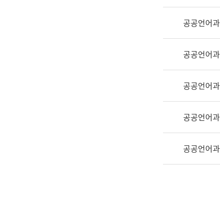
실
어
공공언어과
문
연
구
공공언어과
과
어
문
공공언어과
연
구
공공언어과
과
(사
전
공공언어과
팀)
언
어
정
보
과