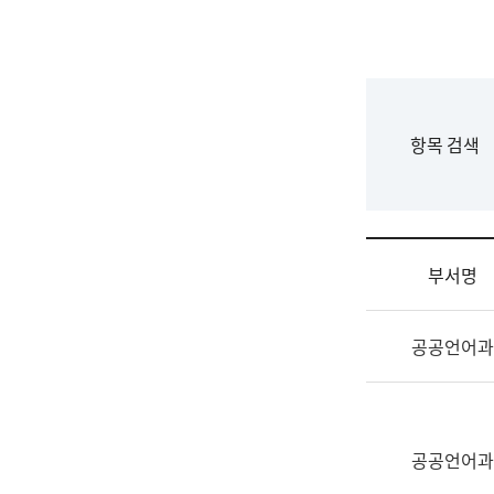
국
립
국
어
원
F
항목 검색
조
o
직
r
도
m
국
어
부서명
원
원
조
장
공공언어과
직
기
및
획
업
연
무
수
소
공공언어과
부
개
기