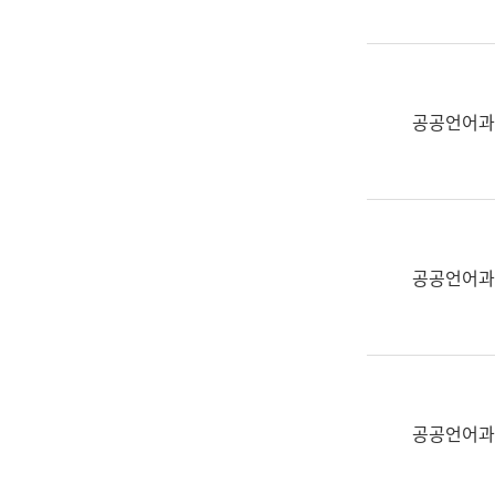
(부
획
서
운
명,
영
직
과
위/
공공언어과
공
직
공
급,
언
전
어
화,
과
담
교
공공언어과
당
육
업
연
무)
수
과
어
문
공공언어과
연
구