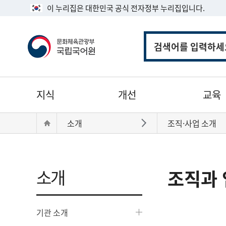
이 누리집은 대한민국 공식 전자정부 누리집입니다.
통
합
검
색
주
지식
개선
교육
메
뉴
현
Home
소개
조직·사업 소개
바로가기
재
위
치:
소개
조직과 
기관 소개