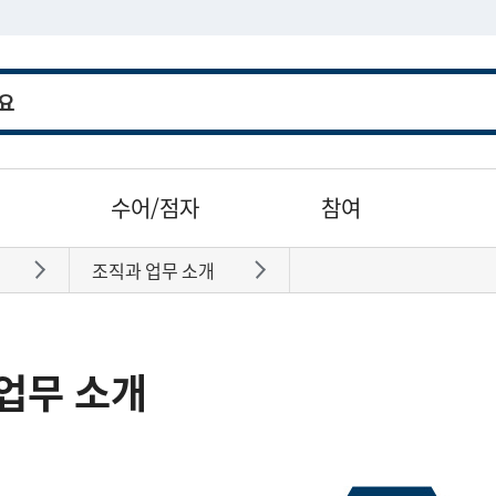
수어/점자
참여
조직과 업무 소개
바로가기
바로가기
업무 소개