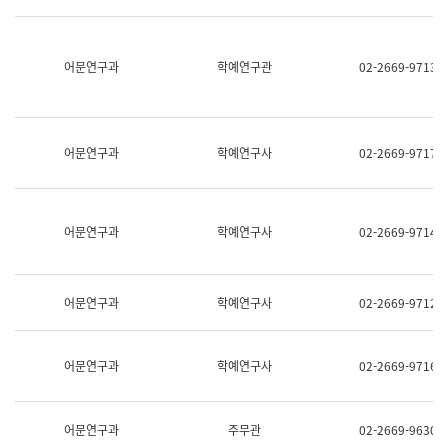
명,
교
직
육
위/
연
직
어문연구과
학예연구관
02-2669-9713
수
급,
과
전
어
화,
문
담
연
당
구
어문연구과
학예연구사
02-2669-9717
업
실
무)
어
문
연
어문연구과
학예연구사
02-2669-9714
구
과
어
문
어문연구과
학예연구사
02-2669-9712
연
구
과
(사
어문연구과
학예연구사
02-2669-9716
전
팀)
언
어
어문연구과
주무관
02-2669-9630
정