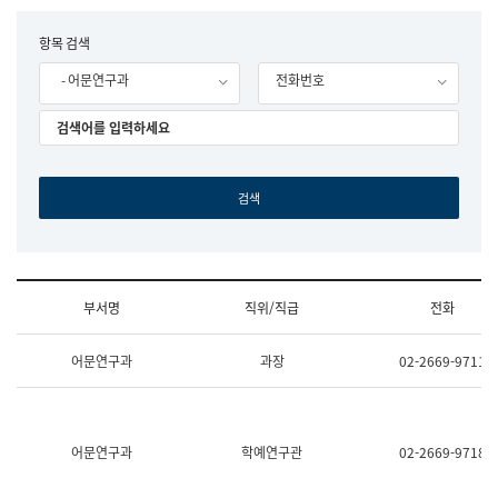
립
국
F
항목 검색
어
o
원
- 어문연구과
전화번호
r
조
m
직
도
국
어
원
원
장
기
획
연
수
부서명
직위/직급
전화
부
기
조
획
어문연구과
과장
02-2669-9711
직
운
및
영
업
과
무
공
소
공
어문연구과
학예연구관
02-2669-9718
개
언
(부
어
서
과