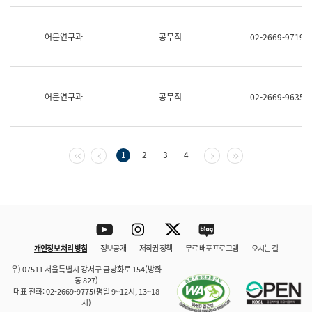
보
과
한
어문연구과
공무직
02-2669-9719
국
어
진
흥
과
어문연구과
공무직
02-2669-9635
수
어
점
자
진
첫 페이지
이전 페이지
다음 페이지
마지막 페이지
1
2
3
4
흥
과
Youtube
Instagram
Twitter
blog
개인정보 처리 방침
정보공개
저작권 정책
무료 배포 프로그램
오시는 길
바로 가기
문체부와 소속기관
우) 07511 서울특별시 강서구 금낭화로 154(방화
동 827)
대표 전화: 02-2669-9775(평일 9~12시, 13~18
시)