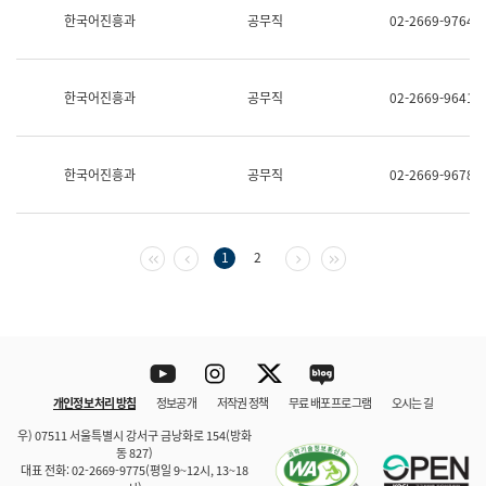
보
한국어진흥과
공무직
02-2669-9764
과
한
국
어
한국어진흥과
공무직
02-2669-9641
진
흥
과
수
한국어진흥과
공무직
02-2669-9678
어
점
자
진
흥
첫 페이지
이전 페이지
다음 페이지
마지막 페이지
1
2
과
Youtube
Instagram
Twitter
blog
개인정보 처리 방침
정보공개
저작권 정책
무료 배포 프로그램
오시는 길
바로 가기
문체부와 소속기관
우) 07511 서울특별시 강서구 금낭화로 154(방화
동 827)
대표 전화: 02-2669-9775(평일 9~12시, 13~18