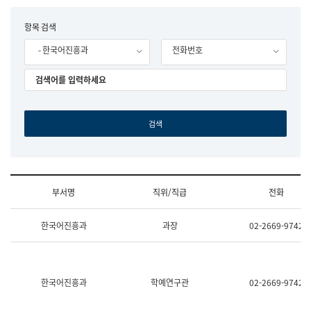
립
국
F
항목 검색
어
o
원
- 한국어진흥과
전화번호
r
조
m
직
도
국
어
원
원
장
기
획
연
수
부서명
직위/직급
전화
부
기
조
획
한국어진흥과
과장
02-2669-9742
직
운
및
영
업
과
무
공
소
공
한국어진흥과
학예연구관
02-2669-9742
개
언
(부
어
서
과