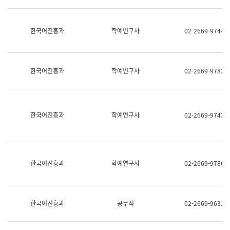
명,
교
직
육
위/
연
한국어진흥과
학예연구사
02-2669-9744
직
수
급,
과
전
어
화,
문
담
연
한국어진흥과
학예연구사
02-2669-9782
당
구
업
실
무)
어
문
연
한국어진흥과
학예연구사
02-2669-9743
구
과
어
문
연
한국어진흥과
학예연구사
02-2669-9786
구
과
(사
전
팀)
한국어진흥과
공무직
02-2669-9631
언
어
정