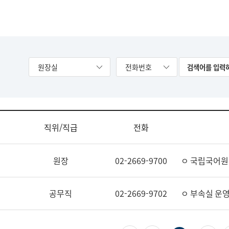
원장실
전화번호
직위/직급
전화
원장
02-2669-9700
ㅇ 국립국어원
공무직
02-2669-9702
ㅇ 부속실 운