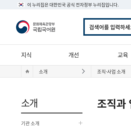
이 누리집은 대한민국 공식 전자정부 누리집입니다.
통
합
검
색
주
지식
개선
교육
메
뉴
현
Home
소개
조직·사업 소개
바로가기
재
위
치:
소개
조직과 
기관 소개