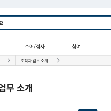
수어/점자
참여
조직과 업무 소개
바로가기
바로가기
업무 소개