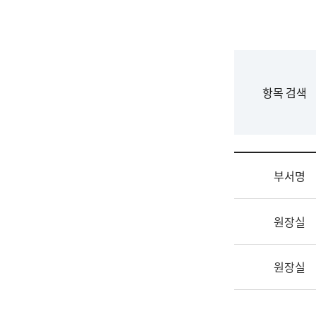
국
립
국
어
원
F
항목 검색
조
o
직
r
도
m
국
어
부서명
원
원
조
장
원장실
직
기
및
획
업
연
원장실
무
수
소
부
개
기