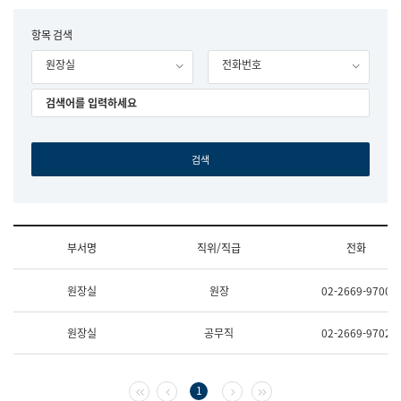
립
국
F
항목 검색
어
o
원
원장실
전화번호
r
조
m
직
도
국
어
원
원
장
기
획
연
수
부서명
직위/직급
전화
부
기
조
획
원장실
원장
02-2669-9700
직
운
및
영
업
과
원장실
공무직
02-2669-9702
무
공
소
공
개
언
(부
어
첫 페이지
이전 페이지
다음 페이지
마지막 페이지
1
서
과