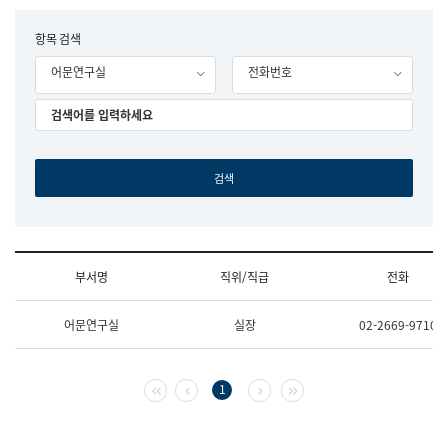
립
국
F
항목 검색
어
o
원
어문연구실
전화번호
r
조
m
직
도
국
어
원
원
장
기
획
연
수
부서명
직위/직급
전화
부
기
조
획
어문연구실
실장
02-2669-9710
직
운
및
영
업
과
무
공
첫 페이지
이전 페이지
다음 페이지
마지막 페이지
1
소
공
개
언
(부
어
서
과