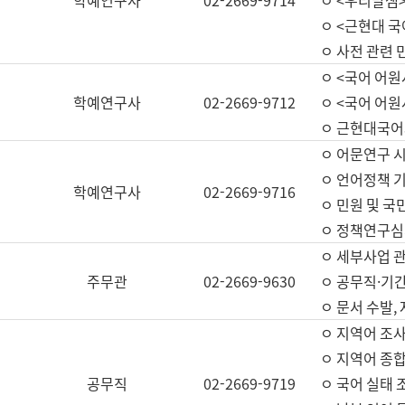
학예연구사
02-2669-9714
ㅇ <우리말샘>
ㅇ <근현대 
ㅇ 사전 관련 
ㅇ <국어 어원
학예연구사
02-2669-9712
ㅇ <국어 어원
ㅇ 근현대국어
ㅇ 어문연구 시
ㅇ 언어정책 기
학예연구사
02-2669-9716
ㅇ 민원 및 국
ㅇ 정책연구심
ㅇ 세부사업 관리
주무관
02-2669-9630
ㅇ 공무직·기간
ㅇ 문서 수발,
ㅇ 지역어 조사
ㅇ 지역어 종합
공무직
02-2669-9719
ㅇ 국어 실태 