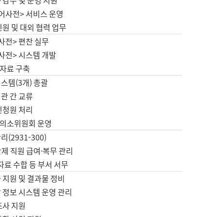
 감수 및 운영 지원
국어사전> 서비스 운영
민원 및 대외 협력 업무
사전> 편찬 실무
사전> 시스템 개발
자료 구축
스템(3개) 총괄
관 간 교류
민청원 처리
의소위원회 운영
(2931-300)
제 직원 급여·복무 관리
 자료 수합 등 부서 서무
 지원 및 결과물 정비
 정보 시스템 운영 관리
조사 지원