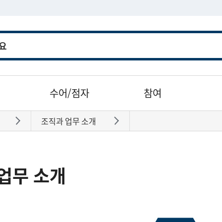
수어/점자
참여
조직과 업무 소개
바로가기
바로가기
업무 소개