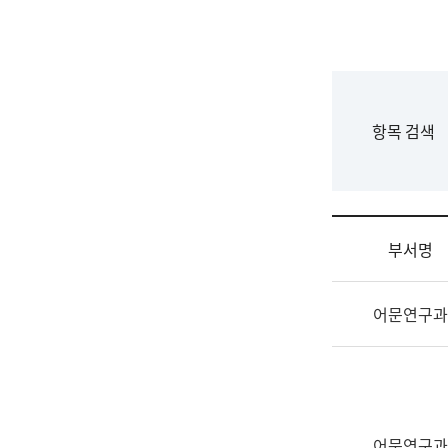
국
립
국
어
원
F
항목 검색
조
o
직
r
도
m
국
어
부서명
원
원
조
장
어문연구과
직
기
및
획
업
연
무
수
소
부
개
기
어문연구과