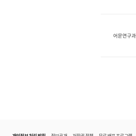
한
국
어
진
흥
어문연구과
과
수
어
점
자
진
흥
과
개인정보 처리 방침
정보공개
저작권 정책
무료 배포 프로그램