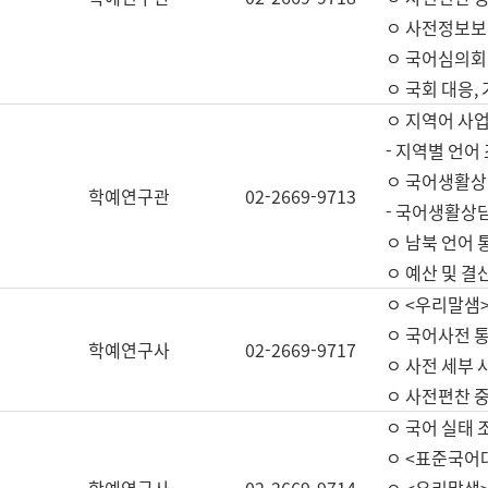
ㅇ 사전정보보
ㅇ 국어심의회
ㅇ 국회 대응,
ㅇ 지역어 사
- 지역별 언어
ㅇ 국어생활상
학예연구관
02-2669-9713
- 국어생활상담
ㅇ 남북 언어 
ㅇ 예산 및 결산(
ㅇ <우리말샘>
ㅇ 국어사전 통
학예연구사
02-2669-9717
ㅇ 사전 세부 사
ㅇ 사전편찬 
ㅇ 국어 실태 
ㅇ <표준국어