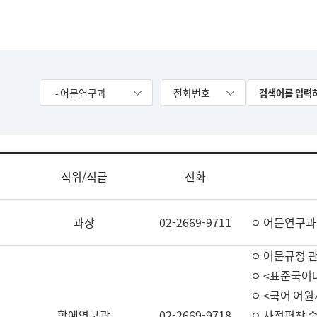
- 어문연구과
전화번호
직위/직급
전화
과장
02-2669-9711
ㅇ 어문연구과
ㅇ 어문규정 
ㅇ <표준국어
ㅇ <국어 어원
학예연구관
02-2669-9718
ㅇ 사전편찬 