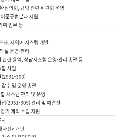
완심의회, 규범 관련 위원회 운영
 어문규범분과 지원
 기획 업무 등
업
 조사, 지역어 시스템 개발
담실 운영·관리
 관련 용역, 상담시스템 운영·관리 총괄 등
통합 사업
2931-300)
 감수 및 운영 총괄
합 시스템 관리 및 운영
업(2931-305) 관리 및 예결산
중장기 계획 수립 지원
조사
대사전> 개편