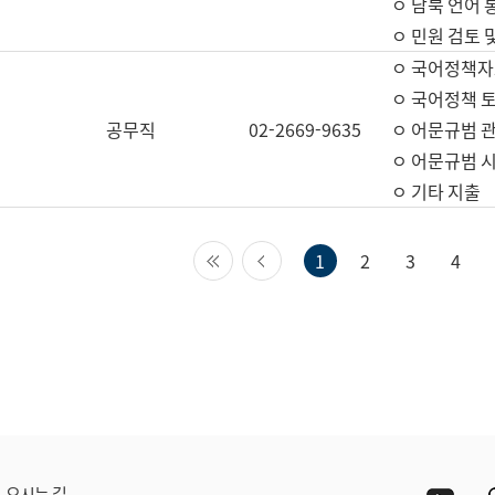
ㅇ 남북 언어 
ㅇ 민원 검토 
ㅇ 국어정책자
ㅇ 국어정책 
공무직
02-2669-9635
ㅇ 어문규범 
ㅇ 어문규범 
ㅇ 기타 지출
첫 페이지
이전 페이지
1
2
3
4
Yout
오시는 길