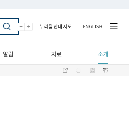
누리집 안내 지도
ENGLISH
전체 
축소
확대
알림
자료
소개
주소 복사
프린트
점자파일 내려받기
점자뷰어 보