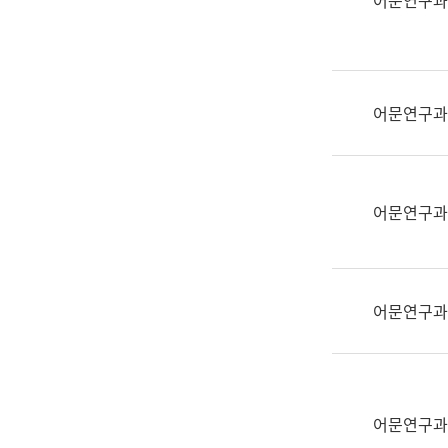
어문연구과
실
어
문
연
구
어문연구과
과
어
문
연
어문연구과
구
과
(사
전
어문연구과
팀)
언
어
정
보
어문연구과
과