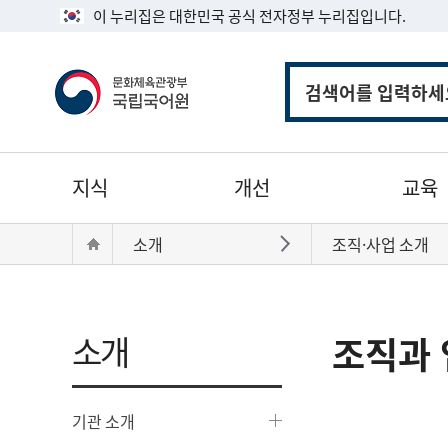
이 누리집은 대한민국 공식 전자정부 누리집입니다.
통
합
검
색
주
지식
개선
교육
메
뉴
현
Home
소개
조직·사업 소개
바로가기
재
위
치:
소개
조직과 
기관 소개