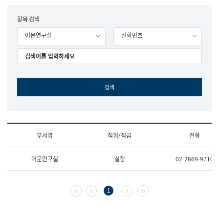
립
국
F
항목 검색
어
o
원
어문연구실
전화번호
r
조
m
직
도
국
어
원
원
장
기
획
연
수
부서명
직위/직급
전화
부
기
조
획
어문연구실
실장
02-2669-9710
직
운
및
영
업
과
무
공
첫 페이지
이전 페이지
다음 페이지
마지막 페이지
1
소
공
개
언
(부
어
서
과