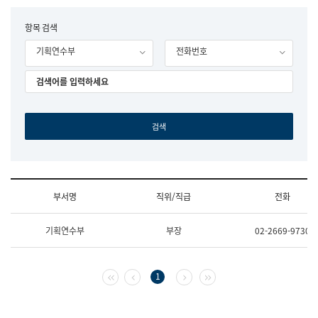
립
국
F
항목 검색
어
o
원
기획연수부
전화번호
r
조
m
직
도
국
어
원
원
장
기
획
연
수
부서명
직위/직급
전화
부
기
조
획
기획연수부
부장
02-2669-9730
직
운
및
영
업
과
무
공
첫 페이지
이전 페이지
다음 페이지
마지막 페이지
1
소
공
개
언
(부
어
서
과