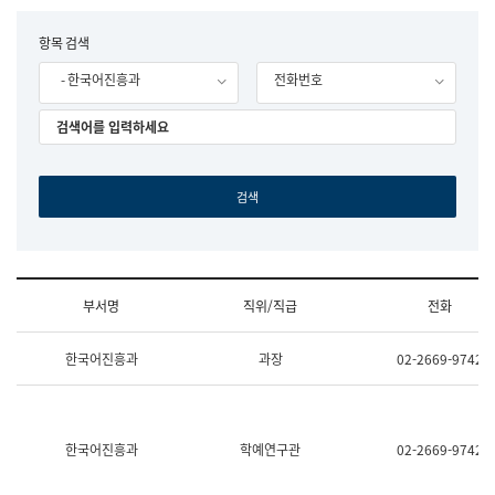
립
국
F
항목 검색
어
o
원
- 한국어진흥과
전화번호
r
조
m
직
도
국
어
원
원
장
기
획
연
수
부서명
직위/직급
전화
부
기
조
획
한국어진흥과
과장
02-2669-9742
직
운
및
영
업
과
무
공
소
공
한국어진흥과
학예연구관
02-2669-9742
개
언
(부
어
서
과