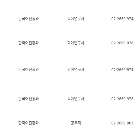
명,
교
직
육
위/
연
한국어진흥과
학예연구사
02-2669-9744
직
수
급,
과
전
어
화,
문
담
연
한국어진흥과
학예연구사
02-2669-9782
당
구
업
실
무)
어
문
연
한국어진흥과
학예연구사
02-2669-9743
구
과
어
문
연
한국어진흥과
학예연구사
02-2669-9786
구
과
(사
전
팀)
한국어진흥과
공무직
02-2669-9631
언
어
정