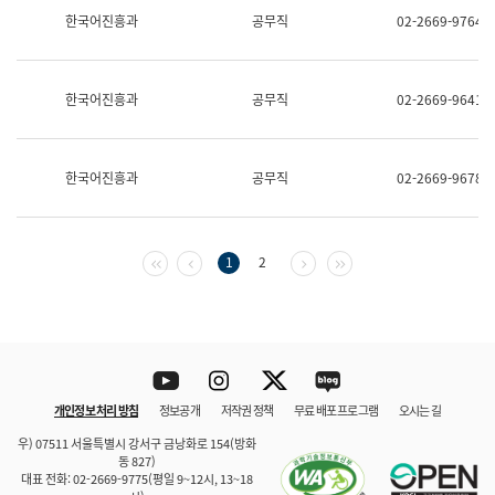
보
한국어진흥과
공무직
02-2669-9764
과
한
국
어
한국어진흥과
공무직
02-2669-9641
진
흥
과
수
한국어진흥과
공무직
02-2669-9678
어
점
자
진
흥
첫 페이지
이전 페이지
다음 페이지
마지막 페이지
1
2
과
Youtube
Instagram
Twitter
blog
개인정보 처리 방침
정보공개
저작권 정책
무료 배포 프로그램
오시는 길
바로 가기
문체부와 소속기관
우) 07511 서울특별시 강서구 금낭화로 154(방화
동 827)
대표 전화: 02-2669-9775(평일 9~12시, 13~18