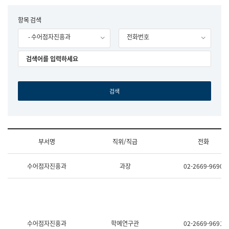
립
국
F
항목 검색
어
o
원
- 수어점자진흥과
전화번호
r
조
m
직
도
국
어
원
원
장
기
획
연
수
부서명
직위/직급
전화
부
기
조
획
수어점자진흥과
과장
02-2669-9690
직
운
및
영
업
과
무
공
소
공
개
언
(부
어
수어점자진흥과
학예연구관
02-2669-9691
서
과