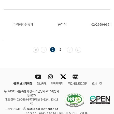
수어점자진흥과
공무직
02-2669-9661
첫 페이지
이전 페이지
다음 페이지
마지막 페이지
1
2
Youtube
Instagram
Twitter
blog
개인정보 처리 방침
정보공개
저작권 정책
무료 배포 프로그램
오시는 길
바로 가기
문체부와 소속기관
우) 07511 서울특별시 강서구 금낭화로 154(방화
동 827)
대표 전화: 02-2669-9775(평일 9~12시, 13~18
시)
COPYRIGHT ⓒ National Institute of
Korean Language ALL RIGHTS RESERVED.