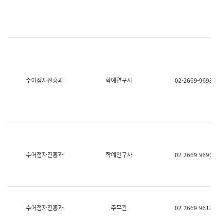
명,
교
직
육
위/
연
직
수
급,
과
전
어
화,
문
담
연
당
구
수어점자진흥과
학예연구사
02-2669-9698
업
실
무)
어
문
연
구
과
어
문
연
수어점자진흥과
학예연구사
02-2669-9696
구
과
(사
전
팀)
언
어
수어점자진흥과
주무관
02-2669-9613
정