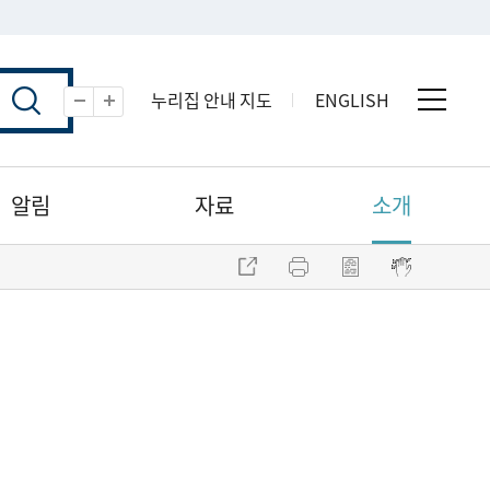
누리집 안내 지도
ENGLISH
전체 
축소
확대
알림
자료
소개
주소 복사
프린트
점자파일 내려받기
점자뷰어 보