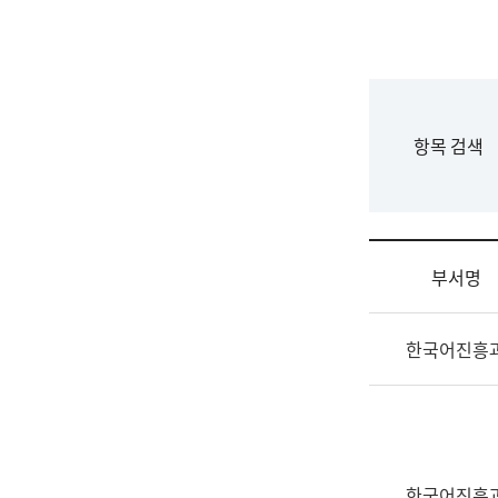
국
립
국
어
원
F
항목 검색
조
o
직
r
도
m
국
어
부서명
원
원
조
장
한국어진흥
직
기
및
획
업
연
무
수
소
부
개
기
한국어진흥