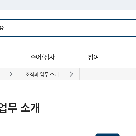
수어/점자
참여
조직과 업무 소개
바로가기
바로가기
업무 소개