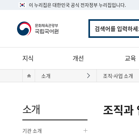
이 누리집은 대한민국 공식 전자정부 누리집입니다.
통
합
검
색
주
지식
개선
교육
메
뉴
현
Home
소개
조직·사업 소개
바로가기
재
위
치:
소개
조직과 
기관 소개