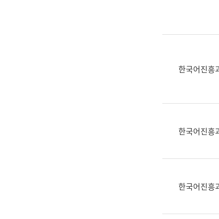
실
어
문
연
구
과
한국어진흥
어
문
연
구
과
한국어진흥
(사
전
팀)
언
어
한국어진흥
정
보
과