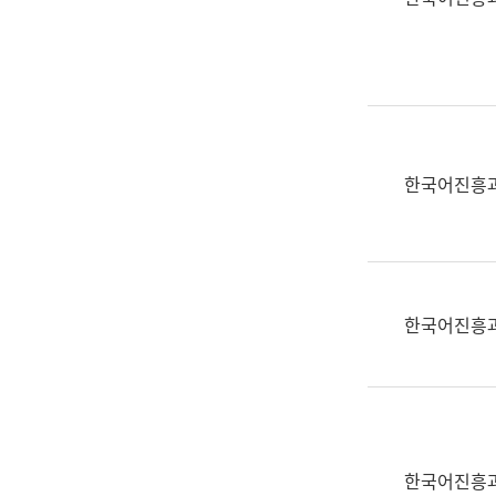
(부
획
서
운
명,
영
직
과
위/
공
직
공
급,
언
한국어진흥
전
어
화,
과
담
교
당
육
업
연
한국어진흥
무)
수
과
어
문
연
구
한국어진흥