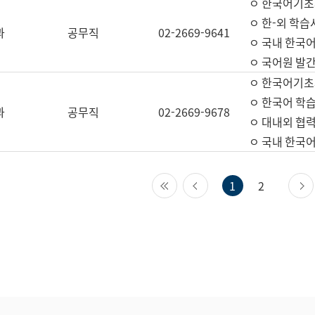
ㅇ 한국어기초
ㅇ 한-외 학습
과
공무직
02-2669-9641
ㅇ 국내 한국
ㅇ 국어원 발간
ㅇ 한국어기초
ㅇ 한국어 학
과
공무직
02-2669-9678
ㅇ 대내외 협력
ㅇ 국내 한국
첫 페이지
이전 페이지
1
2