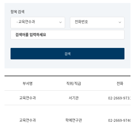
립
국
F
항목 검색
어
o
원
- 교육연수과
전화번호
r
조
m
직
도
국
어
원
원
장
기
획
연
수
부서명
직위/직급
전화
부
기
조
획
교육연수과
서기관
02-2669-9731
직
운
및
영
업
과
무
공
소
공
교육연수과
학예연구관
02-2669-9740
개
언
(부
어
서
과