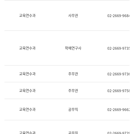
명,
교
직
육
위/
연
교육연수과
사무관
02-2669-9684
직
수
급,
과
전
어
화,
문
담
연
당
구
교육연수과
학예연구사
02-2669-9735
업
실
무)
어
문
연
구
교육연수과
주무관
02-2669-9736
과
어
문
교육연수과
주무관
02-2669-9758
연
구
과
(사
교육연수과
공무직
02-2669-9662
전
팀)
언
어
정
교육연수과
공무직
02-2669-9729