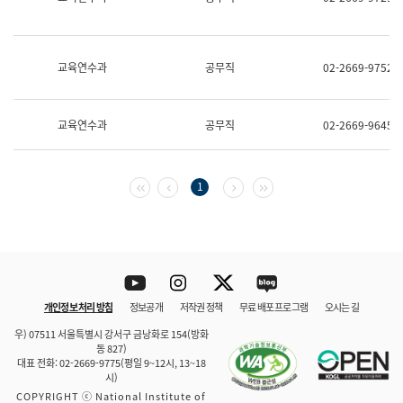
보
과
한
국
교육연수과
공무직
02-2669-9752
어
진
흥
과
교육연수과
공무직
02-2669-9645
수
어
점
자
첫 페이지
이전 페이지
다음 페이지
마지막 페이지
1
진
흥
과
Youtube
Instagram
Twitter
blog
개인정보 처리 방침
정보공개
저작권 정책
무료 배포 프로그램
오시는 길
바로 가기
문체부와 소속기관
우) 07511 서울특별시 강서구 금낭화로 154(방화
동 827)
대표 전화: 02-2669-9775(평일 9~12시, 13~18
시)
COPYRIGHT ⓒ National Institute of