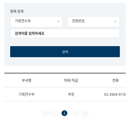
립
국
F
항목 검색
어
o
원
기획연수부
전화번호
r
조
m
직
도
국
어
원
원
장
기
획
연
수
부서명
직위/직급
전화
부
기
조
획
기획연수부
부장
02-2669-9730
직
운
및
영
업
과
무
공
첫 페이지
이전 페이지
다음 페이지
마지막 페이지
1
소
공
개
언
(부
어
서
과