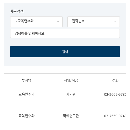
립
국
F
항목 검색
어
o
원
- 교육연수과
전화번호
r
조
m
직
도
국
어
원
원
장
기
획
연
수
부서명
직위/직급
전화
부
기
조
획
교육연수과
서기관
02-2669-9731
직
운
및
영
업
과
무
공
소
공
교육연수과
학예연구관
02-2669-9740
개
언
(부
어
서
과