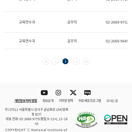
보
과
한
국
교육연수과
공무직
02-2669-9752
어
진
흥
과
교육연수과
공무직
02-2669-9645
수
어
점
자
첫 페이지
이전 페이지
다음 페이지
마지막 페이지
1
진
흥
과
Youtube
Instagram
Twitter
blog
개인정보 처리 방침
정보공개
저작권 정책
무료 배포 프로그램
오시는 길
바로 가기
문체부와 소속기관
우) 07511 서울특별시 강서구 금낭화로 154(방화
동 827)
대표 전화: 02-2669-9775(평일 9~12시, 13~18
시)
COPYRIGHT ⓒ National Institute of