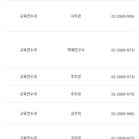
명,
교
직
육
위/
연
교육연수과
사무관
02-2669-9684
직
수
급,
과
전
어
화,
문
담
연
당
구
교육연수과
학예연구사
02-2669-9735
업
실
무)
어
문
연
구
교육연수과
주무관
02-2669-9736
과
어
문
교육연수과
주무관
02-2669-9758
연
구
과
(사
교육연수과
공무직
02-2669-9662
전
팀)
언
어
정
교육연수과
공무직
02-2669-9729