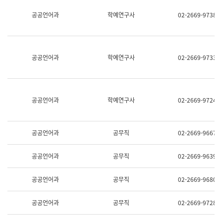
명,
교
공공언어과
학예연구사
02-2669-9738
직
육
위/
연
직
수
급,
과
전
어
공공언어과
학예연구사
02-2669-9733
화,
문
담
연
당
구
업
실
무)
어
공공언어과
학예연구사
02-2669-9724
문
연
구
과
공공언어과
공무직
02-2669-9667
어
문
연
공공언어과
공무직
02-2669-9639
구
과
(사
공공언어과
공무직
02-2669-9680
전
팀)
언
공공언어과
공무직
02-2669-9728
어
정