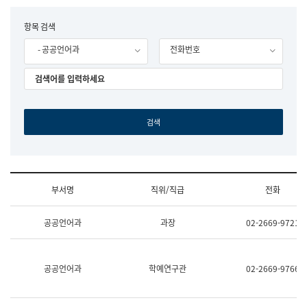
립
국
F
항목 검색
어
o
원
- 공공언어과
전화번호
r
조
m
직
도
국
어
원
원
장
기
획
연
수
부서명
직위/직급
전화
부
기
조
획
공공언어과
과장
02-2669-9721
직
운
및
영
업
과
무
공
공공언어과
학예연구관
02-2669-9766
소
공
개
언
(부
어
서
과