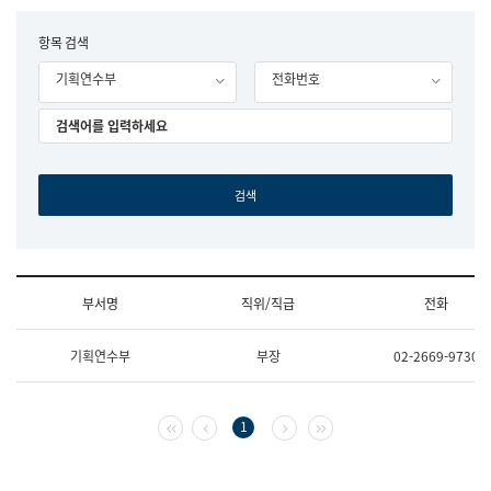
립
국
F
항목 검색
어
o
원
기획연수부
전화번호
r
조
m
직
도
국
어
원
원
장
기
획
연
수
부서명
직위/직급
전화
부
기
조
획
기획연수부
부장
02-2669-9730
직
운
및
영
업
과
무
공
첫 페이지
이전 페이지
다음 페이지
마지막 페이지
1
소
공
개
언
(부
어
서
과