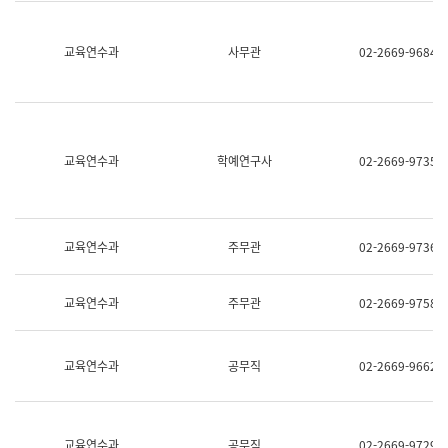
명,
교
직
육
위/
연
교육연수과
사무관
02-2669-9684
직
수
급,
과
전
어
화,
문
담
연
당
구
교육연수과
학예연구사
02-2669-9735
업
실
무)
어
문
연
구
교육연수과
주무관
02-2669-9736
과
어
문
교육연수과
주무관
02-2669-9758
연
구
과
(사
교육연수과
공무직
02-2669-9662
전
팀)
언
어
정
교육연수과
공무직
02-2669-9729