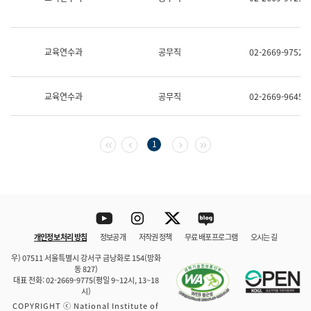
보
과
한
국
교육연수과
공무직
02-2669-9752
어
진
흥
과
교육연수과
공무직
02-2669-9645
수
어
점
자
첫 페이지
이전 페이지
다음 페이지
마지막 페이지
1
진
흥
과
Youtube
Instagram
Twitter
blog
개인정보 처리 방침
정보공개
저작권 정책
무료 배포 프로그램
오시는 길
바로 가기
문체부와 소속기관
우) 07511 서울특별시 강서구 금낭화로 154(방화
동 827)
대표 전화: 02-2669-9775(평일 9~12시, 13~18
시)
COPYRIGHT ⓒ National Institute of