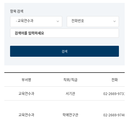
립
국
F
항목 검색
어
o
원
- 교육연수과
전화번호
r
조
m
직
도
국
어
원
원
장
기
획
연
수
부서명
직위/직급
전화
부
기
조
획
교육연수과
서기관
02-2669-9731
직
운
및
영
업
과
무
공
소
공
교육연수과
학예연구관
02-2669-9740
개
언
(부
어
서
과