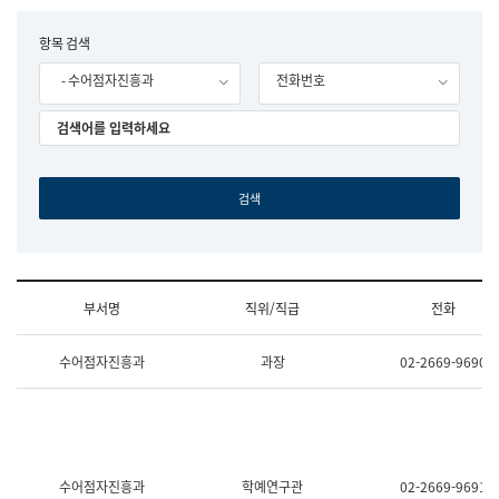
립
국
F
항목 검색
어
o
원
- 수어점자진흥과
전화번호
r
조
m
직
도
국
어
원
원
장
기
획
연
수
부서명
직위/직급
전화
부
기
조
획
수어점자진흥과
과장
02-2669-9690
직
운
및
영
업
과
무
공
소
공
개
언
(부
어
수어점자진흥과
학예연구관
02-2669-9691
서
과