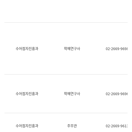
명,
교
직
육
위/
연
직
수
급,
과
전
어
화,
문
담
연
당
구
수어점자진흥과
학예연구사
02-2669-9698
업
실
무)
어
문
연
구
과
어
문
연
수어점자진흥과
학예연구사
02-2669-9696
구
과
(사
전
팀)
언
어
수어점자진흥과
주무관
02-2669-9613
정