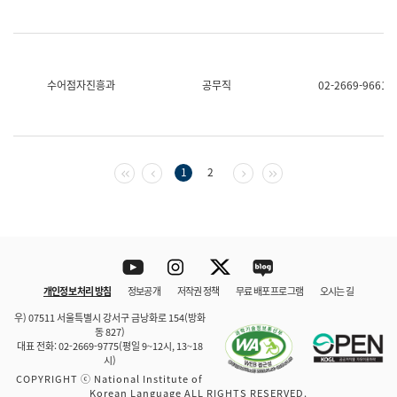
수어점자진흥과
공무직
02-2669-9661
첫 페이지
이전 페이지
다음 페이지
마지막 페이지
1
2
Youtube
Instagram
Twitter
blog
개인정보 처리 방침
정보공개
저작권 정책
무료 배포 프로그램
오시는 길
바로 가기
문체부와 소속기관
우) 07511 서울특별시 강서구 금낭화로 154(방화
동 827)
대표 전화: 02-2669-9775(평일 9~12시, 13~18
시)
COPYRIGHT ⓒ National Institute of
Korean Language ALL RIGHTS RESERVED.