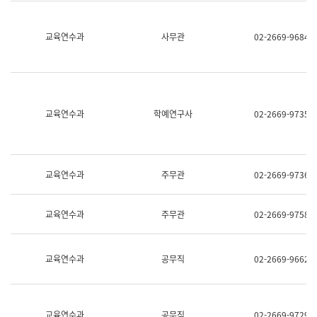
명,
교
직
육
위/
연
교육연수과
사무관
02-2669-9684
직
수
급,
과
전
어
화,
문
담
연
당
구
교육연수과
학예연구사
02-2669-9735
업
실
무)
어
문
연
구
교육연수과
주무관
02-2669-9736
과
어
문
교육연수과
주무관
02-2669-9758
연
구
과
(사
교육연수과
공무직
02-2669-9662
전
팀)
언
어
정
교육연수과
공무직
02-2669-9729