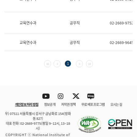
보
과
한
국
교육연수과
공무직
02-2669-9752
어
진
흥
과
교육연수과
공무직
02-2669-9645
수
어
점
자
첫 페이지
이전 페이지
다음 페이지
마지막 페이지
1
진
흥
과
Youtube
Instagram
Twitter
blog
개인정보 처리 방침
정보공개
저작권 정책
무료 배포 프로그램
오시는 길
바로 가기
문체부와 소속기관
우) 07511 서울특별시 강서구 금낭화로 154(방화
동 827)
대표 전화: 02-2669-9775(평일 9~12시, 13~18
시)
COPYRIGHT ⓒ National Institute of