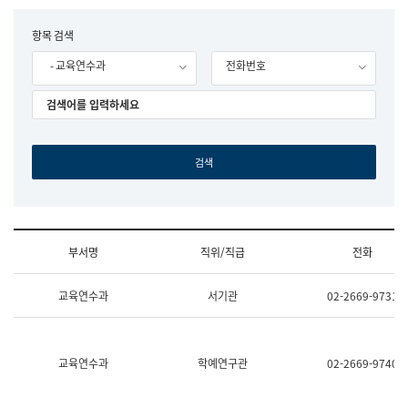
립
국
F
항목 검색
어
o
원
- 교육연수과
전화번호
r
조
m
직
도
국
어
원
원
장
기
획
연
수
부서명
직위/직급
전화
부
기
조
획
교육연수과
서기관
02-2669-9731
직
운
및
영
업
과
무
공
소
공
교육연수과
학예연구관
02-2669-9740
개
언
(부
어
서
과