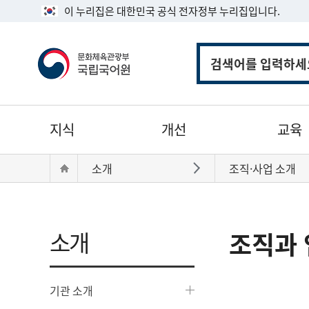
이 누리집은 대한민국 공식 전자정부 누리집입니다.
통
합
검
색
주
지식
개선
교육
메
뉴
현
Home
소개
조직·사업 소개
바로가기
재
위
치:
소개
조직과 
기관 소개