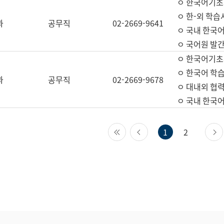
ㅇ 한국어기초
ㅇ 한-외 학습
과
공무직
02-2669-9641
ㅇ 국내 한국
ㅇ 국어원 발간
ㅇ 한국어기초
ㅇ 한국어 학
과
공무직
02-2669-9678
ㅇ 대내외 협력
ㅇ 국내 한국
첫 페이지
이전 페이지
1
2