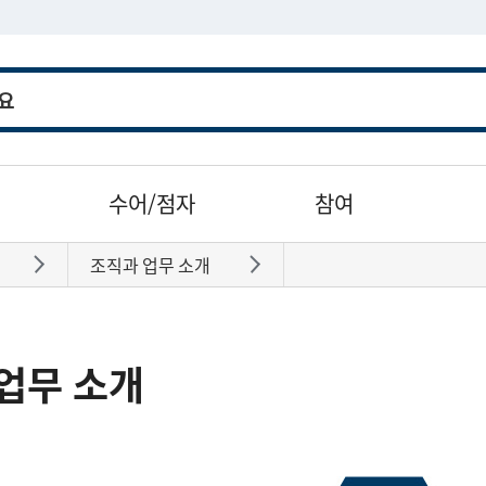
수어/점자
참여
조직과 업무 소개
바로가기
바로가기
업무 소개