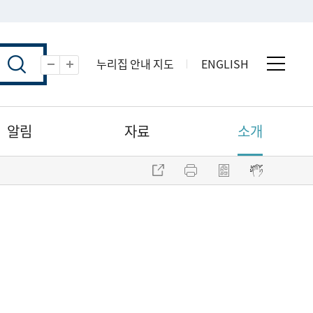
누리집 안내 지도
ENGLISH
전체 
축소
확대
알림
자료
소개
주소 복사
프린트
점자파일 내려받기
점자뷰어 보