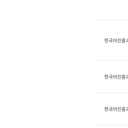
실
어
문
연
구
과
한국어진흥
어
문
연
구
과
한국어진흥
(사
전
팀)
언
어
한국어진흥
정
보
과