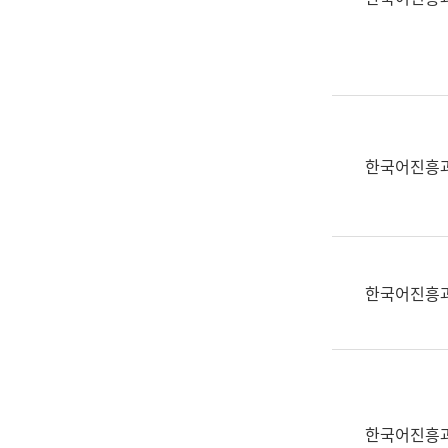
(부
획
서
운
명,
영
직
과
위/
공
직
공
급,
언
한국어진흥
전
어
화,
과
담
교
당
육
업
연
한국어진흥
무)
수
과
어
문
연
구
한국어진흥