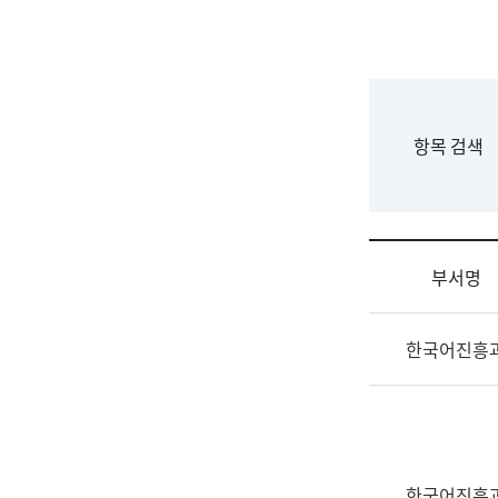
국
립
국
어
원
F
항목 검색
조
o
직
r
도
m
국
어
부서명
원
원
조
장
한국어진흥
직
기
및
획
업
연
무
수
소
부
개
기
한국어진흥