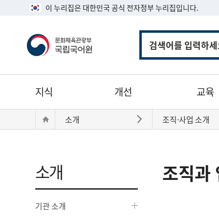
이 누리집은 대한민국 공식 전자정부 누리집입니다.
통
합
검
색
주
지식
개선
교육
메
뉴
현
Home
소개
조직·사업 소개
바로가기
재
위
치:
소개
조직과 
기관 소개