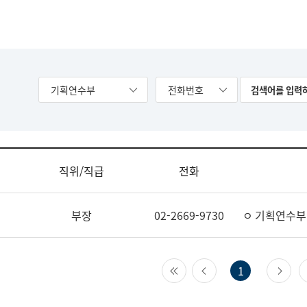
기획연수부
전화번호
직위/직급
전화
부장
02-2669-9730
ㅇ 기획연수부
첫 페이지
이전 페이지
다
1