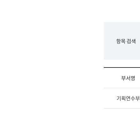
국
립
국
어
원
F
항목 검색
조
o
직
r
도
m
국
어
부서명
원
원
조
장
기획연수부
직
기
및
획
업
연
무
수
소
부
개
기