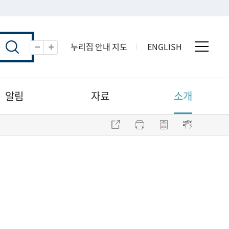
누리집 안내 지도
ENGLISH
전체 
축소
확대
알림
자료
소개
주소 복사
프린트
점자파일 내려받기
점자뷰어 보