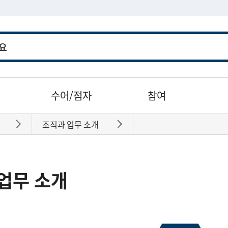
수어/점자
참여
조직과 업무 소개
바로가기
바로가기
업무 소개