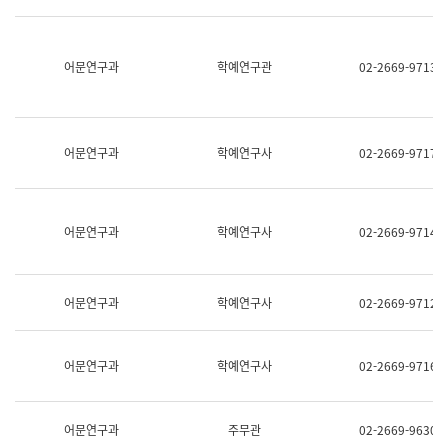
명,
교
직
육
위/
연
직
어문연구과
학예연구관
02-2669-9713
수
급,
과
전
어
화,
문
담
연
당
구
어문연구과
학예연구사
02-2669-9717
업
실
무)
어
문
연
어문연구과
학예연구사
02-2669-9714
구
과
어
문
어문연구과
학예연구사
02-2669-9712
연
구
과
(사
어문연구과
학예연구사
02-2669-9716
전
팀)
언
어
어문연구과
주무관
02-2669-9630
정