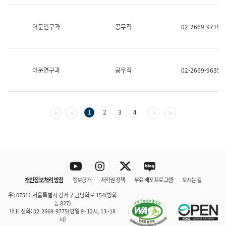
보
과
한
어문연구과
공무직
02-2669-9719
국
어
진
흥
과
어문연구과
공무직
02-2669-9635
수
어
점
자
진
첫 페이지
이전 페이지
다음 페이지
마지막 페이지
1
2
3
4
흥
과
Youtube
Instagram
Twitter
blog
개인정보 처리 방침
정보공개
저작권 정책
무료 배포 프로그램
오시는 길
바로 가기
문체부와 소속기관
우) 07511 서울특별시 강서구 금낭화로 154(방화
동 827)
대표 전화: 02-2669-9775(평일 9~12시, 13~18
시)