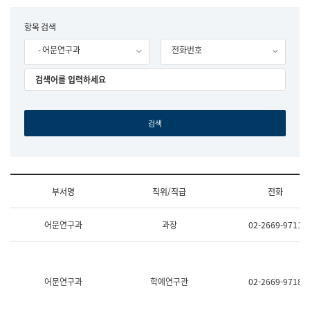
립
국
F
항목 검색
어
o
원
- 어문연구과
전화번호
r
조
m
직
도
국
어
원
원
장
기
획
연
수
부서명
직위/직급
전화
부
기
조
획
어문연구과
과장
02-2669-9711
직
운
및
영
업
과
무
공
소
공
어문연구과
학예연구관
02-2669-9718
개
언
(부
어
서
과