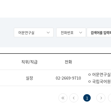
어문연구실
전화번호
직위/직급
전화
ㅇ 어문연구실
실장
02-2669-9710
ㅇ 국립국어원
첫 페이지
이전 페이지
다
1