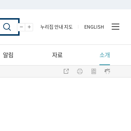
누리집 안내 지도
ENGLISH
전체 
축소
확대
알림
자료
소개
주소 복사
프린트
점자파일 내려받기
점자뷰어 보