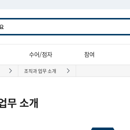
수어/점자
참여
조직과 업무 소개
바로가기
바로가기
업무 소개