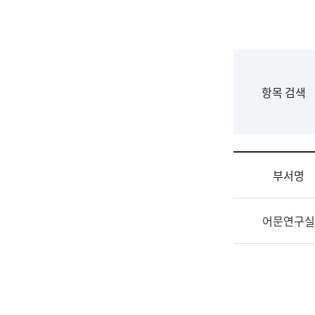
국
립
국
어
원
F
항목 검색
조
o
직
r
도
m
국
어
부서명
원
원
조
장
어문연구실
직
기
및
획
업
연
무
수
소
부
개
기