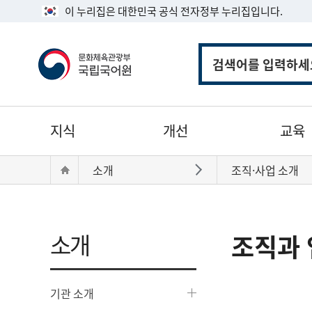
이 누리집은 대한민국 공식 전자정부 누리집입니다.
통
합
검
색
주
지식
개선
교육
메
뉴
현
Home
소개
조직·사업 소개
바로가기
재
위
치:
소개
조직과 
기관 소개