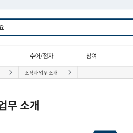
수어/점자
참여
조직과 업무 소개
바로가기
바로가기
업무 소개