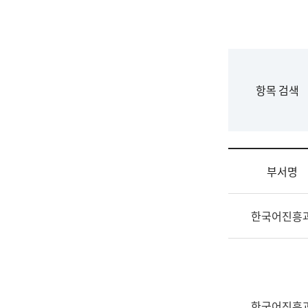
국
립
국
어
원
F
항목 검색
조
o
직
r
도
m
국
어
부서명
원
원
조
장
한국어진흥
직
기
및
획
업
연
무
수
소
부
개
기
한국어진흥