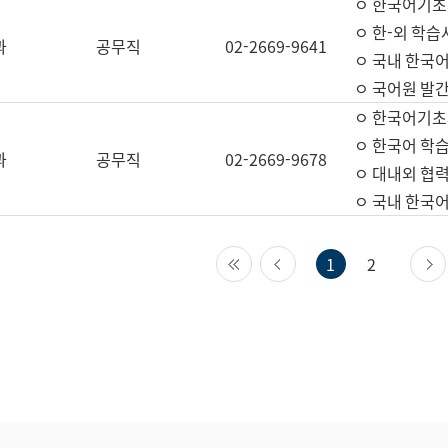
ㅇ 한국어기초
ㅇ 한-외 학습
과
공무직
02-2669-9641
ㅇ 국내 한국
ㅇ 국어원 발간
ㅇ 한국어기초
ㅇ 한국어 학
과
공무직
02-2669-9678
ㅇ 대내외 협력
ㅇ 국내 한국
첫 페이지
이전 페이지
1
2