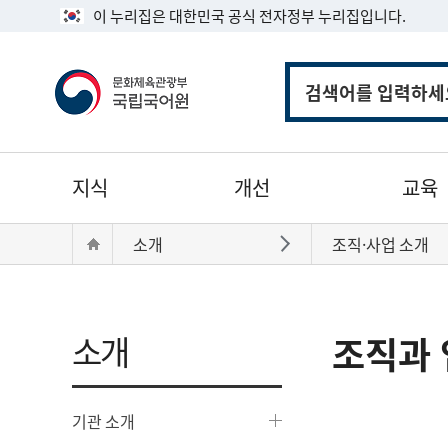
이 누리집은 대한민국 공식 전자정부 누리집입니다.
통
합
검
색
주
지식
개선
교육
메
뉴
현
Home
소개
조직·사업 소개
바로가기
재
위
치:
소개
조직과 
기관 소개