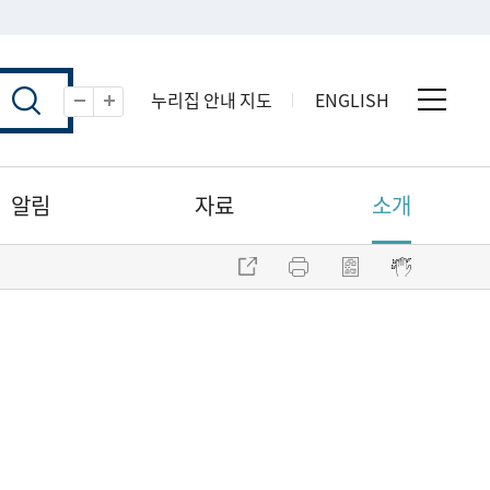
누리집 안내 지도
ENGLISH
전체 
축소
확대
알림
자료
소개
주소 복사
프린트
점자파일 내려받기
점자뷰어 보