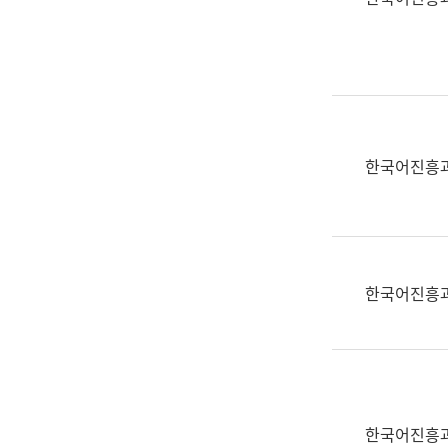
(부
획
서
운
명,
영
직
과
위/
공
직
공
급,
언
한국어진흥
전
어
화,
과
담
교
당
육
업
연
한국어진흥
무)
수
과
어
문
연
구
한국어진흥