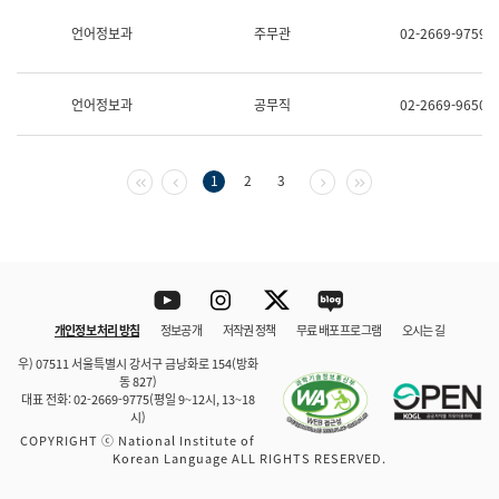
보
과
언어정보과
주무관
02-2669-9759
한
국
어
언어정보과
공무직
02-2669-9650
진
흥
과
수
첫 페이지
이전 페이지
다음 페이지
마지막 페이지
1
2
3
어
점
자
진
흥
과
Youtube
Instagram
Twitter
blog
개인정보 처리 방침
정보공개
저작권 정책
무료 배포 프로그램
오시는 길
바로 가기
문체부와 소속기관
우) 07511 서울특별시 강서구 금낭화로 154(방화
동 827)
대표 전화: 02-2669-9775(평일 9~12시, 13~18
시)
COPYRIGHT ⓒ National Institute of
Korean Language ALL RIGHTS RESERVED.