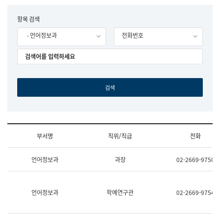
립
국
F
항목 검색
어
o
원
- 언어정보과
전화번호
r
조
m
직
도
국
어
원
원
장
기
획
연
수
부서명
직위/직급
전화
부
기
조
획
언어정보과
과장
02-2669-9750
직
운
및
영
업
과
무
공
언어정보과
학예연구관
02-2669-9754
소
공
개
언
(부
어
서
과