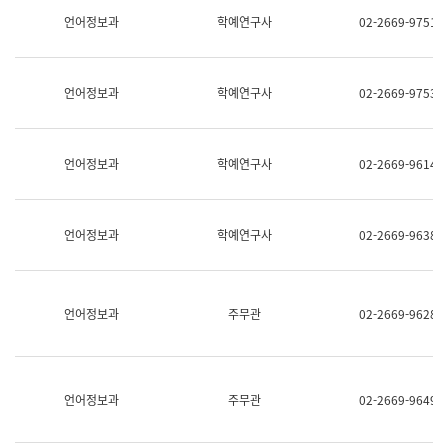
명,
교
언어정보과
학예연구사
02-2669-9751
직
육
위/
연
직
수
급,
과
언어정보과
학예연구사
02-2669-9753
전
어
화,
문
담
연
당
구
언어정보과
학예연구사
02-2669-9614
업
실
무)
어
문
연
언어정보과
학예연구사
02-2669-9638
구
과
어
문
연
언어정보과
주무관
02-2669-9628
구
과
(사
전
팀)
언어정보과
주무관
02-2669-9649
언
어
정