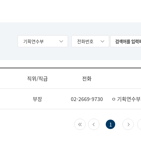
기획연수부
전화번호
직위/직급
전화
부장
02-2669-9730
ㅇ 기획연수부
첫 페이지
이전 페이지
다
1