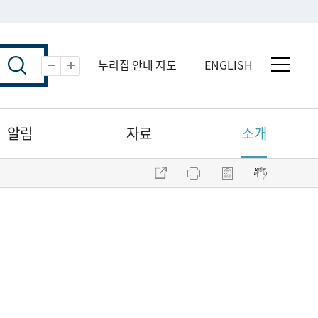
누리집 안내 지도
ENGLISH
전체 
축소
확대
알림
자료
소개
주소 복사
프린트
점자파일 내려받기
점자뷰어 보