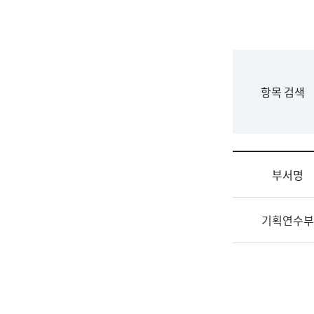
국
립
국
어
원
F
항목 검색
조
o
직
r
도
m
국
어
부서명
원
원
조
장
기획연수부
직
기
및
획
업
연
무
수
소
부
개
기