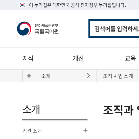
이 누리집은 대한민국 공식 전자정부 누리집입니다.
통
합
검
색
주
지식
개선
교육
메
뉴
현
Home
소개
조직·사업 소개
바로가기
재
위
치:
소개
조직과 
기관 소개