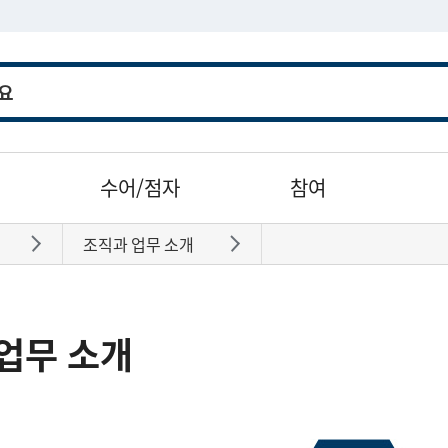
수어/점자
참여
조직과 업무 소개
바로가기
바로가기
업무 소개