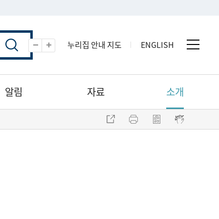
누리집 안내 지도
ENGLISH
전체 
축소
확대
알림
자료
소개
주소 복사
프린트
점자파일 내려받기
점자뷰어 보