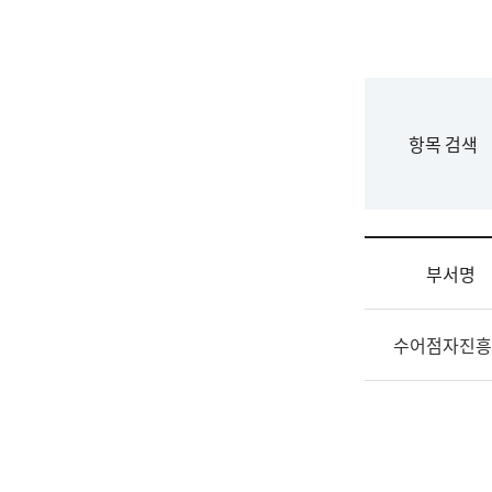
국
립
국
어
원
F
항목 검색
조
o
직
r
도
m
국
어
부서명
원
원
조
장
수어점자진흥
직
기
및
획
업
연
무
수
소
부
개
기