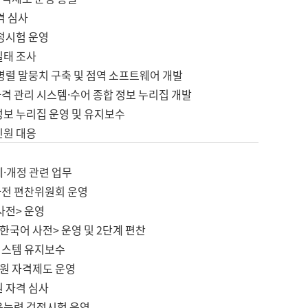
격 심사
검정시험 운영
실태 조사
병렬 말뭉치 구축 및 점역 소프트웨어 개발
격 관리 시스템·수어 종합 정보 누리집 개발
정보 누리집 운영 및 유지보수
민원 대응
제·개정 관련 업무
사전 편찬위원회 운영
사전> 운영
한국어 사전> 운영 및 2단계 편찬
시스템 유지보수
원 자격제도 운영
원 자격 심사
육능력 검정시험 운영