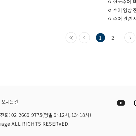
ㅇ 한국수어 활
ㅇ 수어 영상 
ㅇ 수어 관련 
첫 페이지
이전 페이지
1
2
Yout
오시는 길
전화: 02-2669-9775(평일 9~12시, 13~18시)
guage ALL RIGHTS RESERVED.