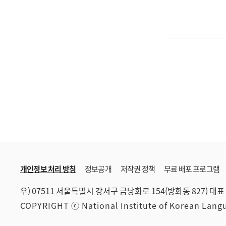
개인정보 처리 방침
정보공개
저작권 정책
무료 배포 프로그램
우) 07511 서울특별시 강서구 금낭화로 154(방화동 827)
대표 
COPYRIGHT ⓒ National Institute of Korean Lan