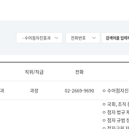
- 수어점자진흥과
전화번호
직위/직급
전화
과
과장
02-2669-9690
ㅇ 수어점자진
ㅇ 국회, 조직 
ㅇ 점자 법규 
ㅇ 점자 규범 
ㅇ 점자교원 