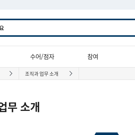
수어/점자
참여
조직과 업무 소개
바로가기
바로가기
업무 소개