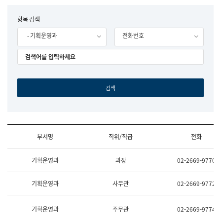
립
국
F
항목 검색
어
o
원
- 기획운영과
전화번호
r
조
m
직
도
국
어
원
원
장
기
획
연
수
부서명
직위/직급
전화
부
기
조
획
기획운영과
과장
02-2669-9770
직
운
및
영
업
과
기획운영과
사무관
02-2669-9772
무
공
소
공
개
언
기획운영과
주무관
02-2669-9774
(부
어
서
과