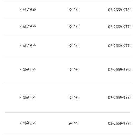
명,
교
직
기획운영과
주무관
02-2669-9780
육
위/
연
직
수
급,
과
기획운영과
주무관
02-2669-9779
전
어
화,
문
담
연
당
기획운영과
주무관
02-2669-9773
구
업
실
무)
어
문
연
기획운영과
주무관
02-2669-9768
구
과
어
문
연
구
기획운영과
주무관
02-2669-9778
과
(사
전
팀)
언
기획운영과
공무직
02-2669-9776
어
정