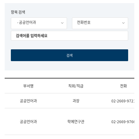
립
국
F
항목 검색
어
o
원
- 공공언어과
전화번호
r
조
m
직
도
국
어
원
원
장
기
획
연
수
부서명
직위/직급
전화
부
기
조
획
공공언어과
과장
02-2669-9721
직
운
및
영
업
과
무
공
공공언어과
학예연구관
02-2669-9766
소
공
개
언
(부
어
서
과