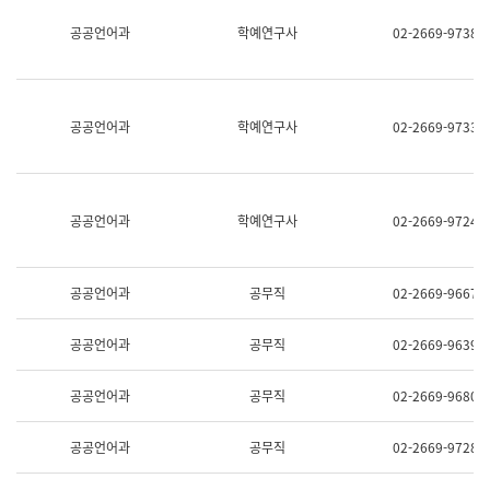
명,
교
공공언어과
학예연구사
02-2669-9738
직
육
위/
연
직
수
급,
과
전
어
공공언어과
학예연구사
02-2669-9733
화,
문
담
연
당
구
업
실
무)
어
공공언어과
학예연구사
02-2669-9724
문
연
구
과
공공언어과
공무직
02-2669-9667
어
문
연
공공언어과
공무직
02-2669-9639
구
과
(사
공공언어과
공무직
02-2669-9680
전
팀)
언
공공언어과
공무직
02-2669-9728
어
정