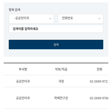
립
국
F
항목 검색
어
o
원
- 공공언어과
전화번호
r
조
m
직
도
국
어
원
원
장
기
획
연
수
부서명
직위/직급
전화
부
기
조
획
공공언어과
과장
02-2669-9721
직
운
및
영
업
과
무
공
공공언어과
학예연구관
02-2669-9766
소
공
개
언
(부
어
서
과