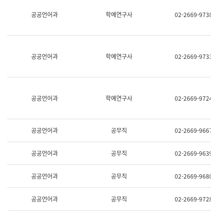
명,
교
공공언어과
학예연구사
02-2669-9738
직
육
위/
연
직
수
급,
과
전
어
공공언어과
학예연구사
02-2669-9733
화,
문
담
연
당
구
업
실
무)
어
공공언어과
학예연구사
02-2669-9724
문
연
구
과
공공언어과
공무직
02-2669-9667
어
문
연
공공언어과
공무직
02-2669-9639
구
과
(사
공공언어과
공무직
02-2669-9680
전
팀)
언
공공언어과
공무직
02-2669-9728
어
정