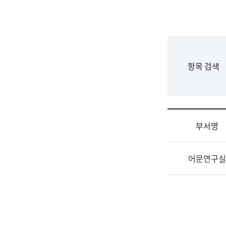
국
립
국
어
원
F
항목 검색
조
o
직
r
도
m
국
어
부서명
원
원
조
장
어문연구실
직
기
및
획
업
연
무
수
소
부
개
기