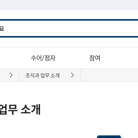
수어/점자
참여
조직과 업무 소개
바로가기
바로가기
업무 소개