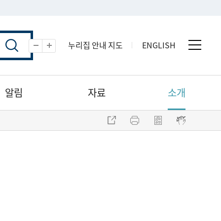
누리집 안내 지도
ENGLISH
전체 
축소
확대
알림
자료
소개
주소 복사
프린트
점자파일 내려받기
점자뷰어 보