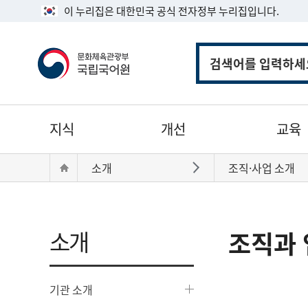
이 누리집은 대한민국 공식 전자정부 누리집입니다.
통
합
검
색
주
지식
개선
교육
메
뉴
현
Home
소개
조직·사업 소개
바로가기
재
위
치:
소개
조직과 
기관 소개