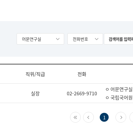
어문연구실
전화번호
직위/직급
전화
ㅇ 어문연구실
실장
02-2669-9710
ㅇ 국립국어원
첫 페이지
이전 페이지
다
1