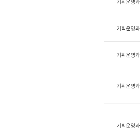
기획운영과
(부
획
서
운
명,
영
직
기획운영과
과
위/
공
직
공
급,
언
기획운영과
전
어
화,
과
담
교
당
육
기획운영과
업
연
무)
수
과
어
문
기획운영과
연
구