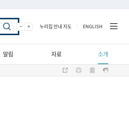
누리집 안내 지도
ENGLISH
전체 
축소
확대
알림
자료
소개
주소 복사
프린트
점자파일 내려받기
점자뷰어 보