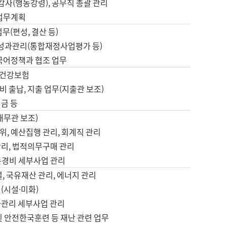
 감사(행동강령), 공무직 총괄 관리
 업무계획
업무(편성, 결산 등)
, 성과관리(통합재정사업평가 등)
 국어정책과 협조 업무
, 건강보험
 출납, 지출 업무(지출관 보조)
금 등
재무관 보조)
, 예산집행 관리, 회계직 관리
관리, 법적의무구매 관리
본경비 세부사업 관리
설, 국유재산 관리, 에너지 관리
(시설·미화)
사관리 세부사업 관리
및 안전한국훈련 등 재난 관련 업무