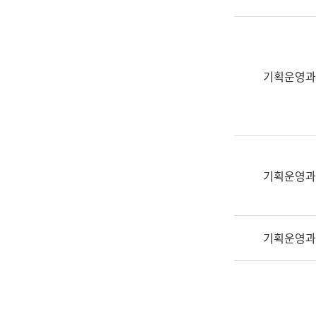
실
어
문
연
구
기획운영과
과
어
문
연
구
과
기획운영과
(사
전
팀)
기획운영과
언
어
정
보
과