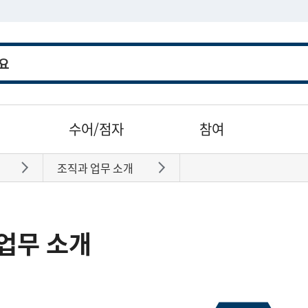
수어/점자
참여
조직과 업무 소개
바로가기
바로가기
업무 소개