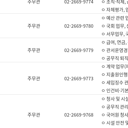
주무관
02-2669-9774
ㅇ 조직·직제,
ㅇ 자체평가,
ㅇ 예산 관련 
주무관
02-2669-9780
ㅇ 국회 업무
ㅇ 서무업무,
ㅇ 급여, 연금
주무관
02-2669-9779
ㅇ 관서운영경비
ㅇ 공무직 퇴직
ㅇ 계약 업무(
ㅇ 지출원인행위
주무관
02-2669-9773
ㅇ 세입징수 
ㅇ 인건비·기
ㅇ 청사 및 시
ㅇ 공무직 관리
주무관
02-2669-9768
ㅇ 국어원 청
ㅇ 시설 안전 