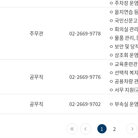
ㅇ 주차장 운
ㅇ 을지연습 
ㅇ 국민신문고,
ㅇ 회의실 관리
주무관
02-2669-9778
ㅇ 물품 관리,
ㅇ 보안 및 당
ㅇ 상조회 운
ㅇ 교육훈련관
ㅇ 선택적 복지
공무직
02-2669-9776
ㅇ 공용차량 관
ㅇ 서무 지원(
공무직
02-2669-9702
ㅇ 부속실 운
첫 페이지
이전 페이지
1
2