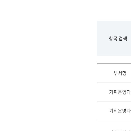
국
립
국
어
원
F
항목 검색
조
o
직
r
도
m
국
어
부서명
원
원
조
장
기획운영과
직
기
및
획
업
연
기획운영과
무
수
소
부
개
기