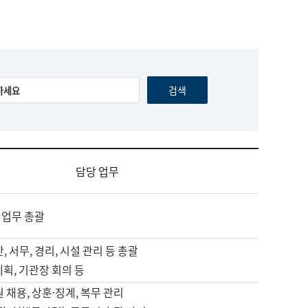
담당 업무
 업무 총괄
, 서무, 경리, 시설 관리 등 총괄
계획, 기관장 회의 등
원 채용, 상훈·징계, 복무 관리