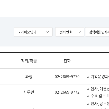
- 기획운영과
전화번호
직위/직급
전화
과장
02-2669-9770
ㅇ 기획운영과
ㅇ 인사, 예결산
사무관
02-2669-9772
ㅇ 주요 업무 
ㅇ 인사, 공무