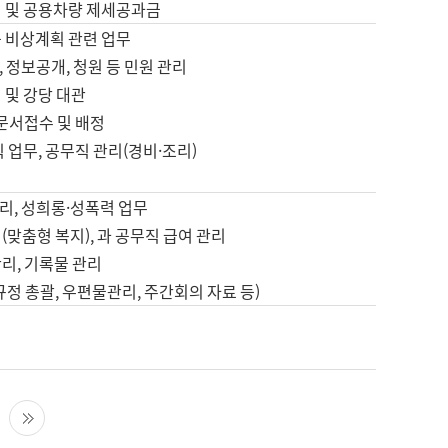
영 및 공용차량 제세공과금
등 비상계획 관련 업무
 정보공개, 청원 등 민원 관리
 및 강당 대관
 문서접수 및 배정
직 업무, 공무직 관리(경비·조리)
영
리, 성희롱·성폭력 업무
(맞춤형 복지), 과 공무직 급여 관리
리, 기록물 관리
규정 총괄, 우편물관리, 주간회의 자료 등)
영
다음 페이지
마지막 페이지