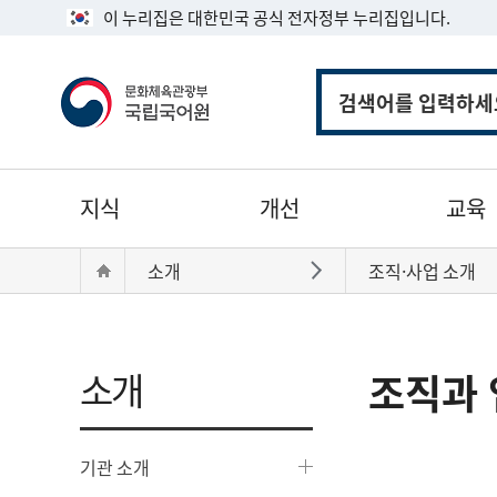
이 누리집은 대한민국 공식 전자정부 누리집입니다.
통
합
검
색
주
지식
개선
교육
메
뉴
현
Home
소개
조직·사업 소개
바로가기
재
위
치:
소개
조직과 
기관 소개