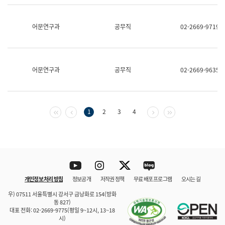
보
과
한
어문연구과
공무직
02-2669-9719
국
어
진
흥
과
어문연구과
공무직
02-2669-9635
수
어
점
자
진
첫 페이지
이전 페이지
다음 페이지
마지막 페이지
1
2
3
4
흥
과
Youtube
Instagram
Twitter
blog
개인정보 처리 방침
정보공개
저작권 정책
무료 배포 프로그램
오시는 길
바로 가기
문체부와 소속기관
우) 07511 서울특별시 강서구 금낭화로 154(방화
동 827)
대표 전화: 02-2669-9775(평일 9~12시, 13~18
시)