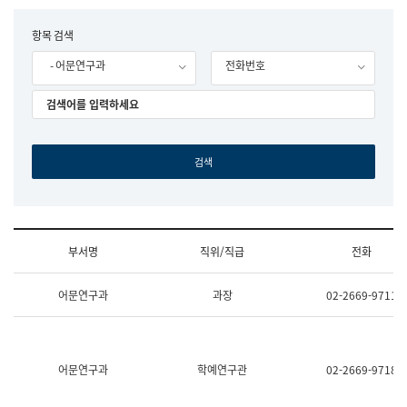
립
국
F
항목 검색
어
o
원
- 어문연구과
전화번호
r
조
m
직
도
국
어
원
원
장
기
획
연
수
부서명
직위/직급
전화
부
기
조
획
어문연구과
과장
02-2669-9711
직
운
및
영
업
과
무
공
소
공
어문연구과
학예연구관
02-2669-9718
개
언
(부
어
서
과