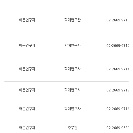
명,
교
직
육
위/
연
직
어문연구과
학예연구관
02-2669-9713
수
급,
과
전
어
화,
문
담
연
당
구
어문연구과
학예연구사
02-2669-9717
업
실
무)
어
문
연
어문연구과
학예연구사
02-2669-9714
구
과
어
문
어문연구과
학예연구사
02-2669-9712
연
구
과
(사
어문연구과
학예연구사
02-2669-9716
전
팀)
언
어
어문연구과
주무관
02-2669-9630
정