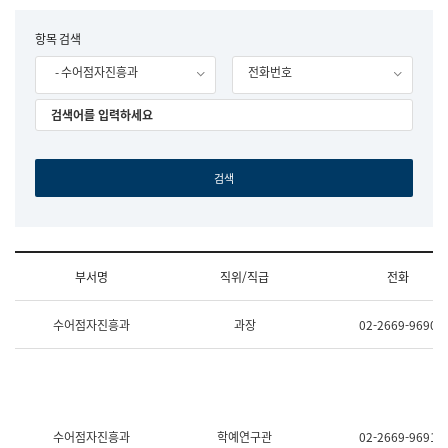
립
국
F
항목 검색
어
o
원
- 수어점자진흥과
전화번호
r
조
m
직
도
국
어
원
원
장
기
획
연
수
부서명
직위/직급
전화
부
기
조
획
수어점자진흥과
과장
02-2669-9690
직
운
및
영
업
과
무
공
소
공
개
언
(부
어
수어점자진흥과
학예연구관
02-2669-9691
서
과