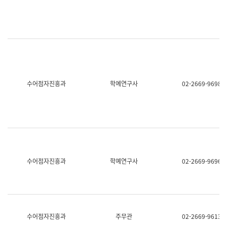
명,
교
직
육
위/
연
직
수
급,
과
전
어
화,
문
담
연
당
구
수어점자진흥과
학예연구사
02-2669-9698
업
실
무)
어
문
연
구
과
어
문
연
수어점자진흥과
학예연구사
02-2669-9696
구
과
(사
전
팀)
언
어
수어점자진흥과
주무관
02-2669-9613
정