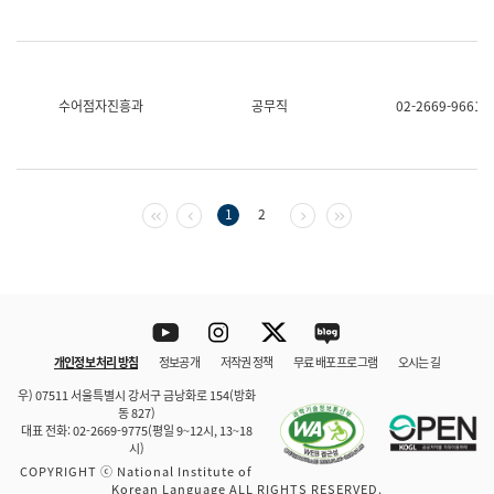
수어점자진흥과
공무직
02-2669-9661
첫 페이지
이전 페이지
다음 페이지
마지막 페이지
1
2
Youtube
Instagram
Twitter
blog
개인정보 처리 방침
정보공개
저작권 정책
무료 배포 프로그램
오시는 길
바로 가기
문체부와 소속기관
우) 07511 서울특별시 강서구 금낭화로 154(방화
동 827)
대표 전화: 02-2669-9775(평일 9~12시, 13~18
시)
COPYRIGHT ⓒ National Institute of
Korean Language ALL RIGHTS RESERVED.