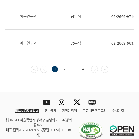
보
과
한
어문연구과
공무직
02-2669-9719
국
어
진
흥
과
어문연구과
공무직
02-2669-9635
수
어
점
자
진
첫 페이지
이전 페이지
다음 페이지
마지막 페이지
1
2
3
4
흥
과
Youtube
Instagram
Twitter
blog
개인정보 처리 방침
정보공개
저작권 정책
무료 배포 프로그램
오시는 길
바로 가기
문체부와 소속기관
우) 07511 서울특별시 강서구 금낭화로 154(방화
동 827)
대표 전화: 02-2669-9775(평일 9~12시, 13~18
시)