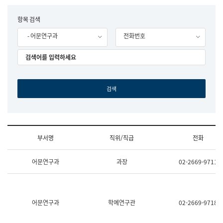
립
국
F
항목 검색
어
o
원
- 어문연구과
전화번호
r
조
m
직
도
국
어
원
원
장
기
획
연
수
부서명
직위/직급
전화
부
기
조
획
어문연구과
과장
02-2669-9711
직
운
및
영
업
과
무
공
소
공
어문연구과
학예연구관
02-2669-9718
개
언
(부
어
서
과