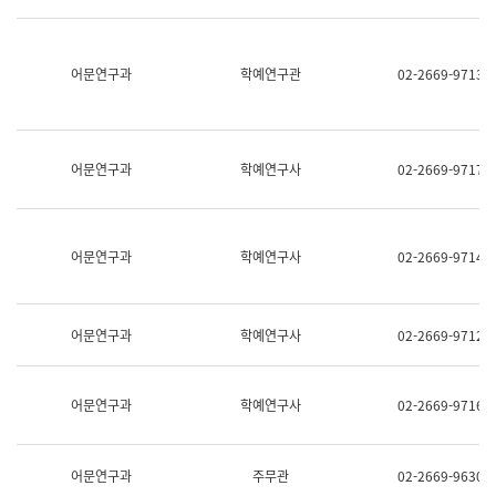
명,
교
직
육
위/
연
직
어문연구과
학예연구관
02-2669-9713
수
급,
과
전
어
화,
문
담
연
당
구
어문연구과
학예연구사
02-2669-9717
업
실
무)
어
문
연
어문연구과
학예연구사
02-2669-9714
구
과
어
문
어문연구과
학예연구사
02-2669-9712
연
구
과
(사
어문연구과
학예연구사
02-2669-9716
전
팀)
언
어
어문연구과
주무관
02-2669-9630
정